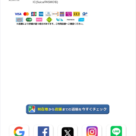
IC(Suica/PASMO等)