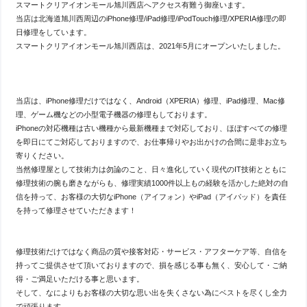
スマートクリアイオンモール旭川西店へアクセス有難う御座います。
当店は北海道旭川西周辺のiPhone修理/iPad修理/iPodTouch修理/XPERIA修理の即
日修理をしています。
スマートクリアイオンモール旭川西店は、2021年5月にオープンいたしました。
当店は、iPhone修理だけではなく、Android（XPERIA）修理、iPad修理、Mac修
理、ゲーム機などの小型電子機器の修理もしております。
iPhoneの対応機種は古い機種から最新機種まで対応しており、ほぼすべての修理
を即日にてご対応しておりますので、お仕事帰りやお出かけの合間に是非お立ち
寄りください。
当然修理屋として技術力は勿論のこと、日々進化していく現代のIT技術とともに
修理技術の腕も磨きながらも、修理実績1000件以上もの経験を活かした絶対の自
信を持って、お客様の大切なiPhone（アイフォン）やiPad（アイパッド）を責任
を持って修理させていただきます！
修理技術だけではなく商品の質や接客対応・サービス・アフターケア等、自信を
持ってご提供させて頂いておりますので、損を感じる事も無く、安心して・ご納
得・ご満足いただける事と思います。
そして、なによりもお客様の大切な思い出を失くさない為にベストを尽くし全力
で頑張ります。