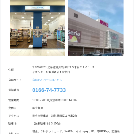
〒070-0823 北海道旭川市緑町２３丁目２１６１−３
住所
イオンモール旭川西店１階北口
店舗サイト
店舗TOPぺージはこちら
0166-74-7733
電話番号
営業時間
10:00～20:00(休憩時間13:00~14:00)
定休日
年中無休
アクセス
道央自動車道 旭川鷹栖ICより車2分
駐車場
【無料駐車場】3,100台
現金、クレジットカード、WAON、イオンpay、ID、QUICPay、交通系
支払方法