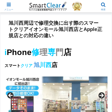
メニュー
検索
旭川西周辺で修理交換に出す際のスマー
トクリアイオンモール旭川西店とApple正
規店との対応の違い
i
Phone
修
理
専
門
店
旭
川西
店
スマート
クリア