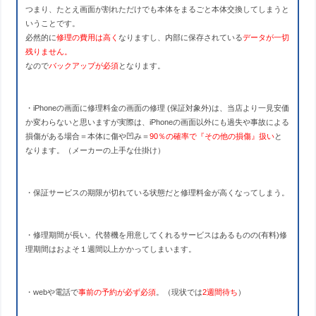
つまり、たとえ画面が割れただけでも本体をまるごと本体交換してしまうと
いうことです。
必然的に
修理の費用は高く
なりますし、内部に保存されている
データが一切
残りません。
なので
バックアップが必須
となります。
・iPhoneの画面に修理料金の画面の修理 (保証対象外)は、当店より一見安価
か変わらないと思いますが実際は、iPhoneの画面以外にも過失や事故による
損傷がある場合＝本体に傷や凹み＝
90％の確率で
『その他の損傷』
扱い
と
なります。（メーカーの上手な仕掛け）
・保証サービスの期限が切れている状態だと修理料金が高くなってしまう。
・修理期間が長い。代替機を用意してくれるサービスはあるものの(有料)修
理期間はおよそ１週間以上かかってしまいます。
・webや電話で
事前の予約が必ず必須
。（現状では
2週間待ち
）