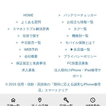
HOME
> バッテリーチェッカー
> よくある質問
> お役立ち情報一覧
> スマホトラブル解決辞典
> タグ一覧
> 症状で探す
> 機種別一覧
> 中古販売一覧
> モバイル保険とは？
> WEB予約
> ▶全店舗一覧
> 会社概要
> プライバシーポリシー
> 保証規定と免責事項
FC加盟店募集
求人募集
法人様向けiPhone・iPad修理サ
ポート
© 2015 信用・信頼・高技術の『期待に応える誠実なiPhone修理
店』スマートクリア
home
location_on
build
schedule
店舗一覧
近くの店舗
症状一覧
WEB予約