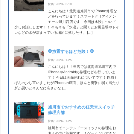
投稿: 2023-03-10
こんにちは！北海道旭川市でiPhone修理な
どを行っています！スマートクリアイオン
モール旭川西店です！今回は水没について
少しお話しします！！ そもそも「水没」と聞くとお風呂場やトイ
レなどの水が溜まっている場所に落したり、 […]
💀放置するほど危険！💀
投稿: 2023-01-25
こんにちは！！当店では北海道旭川市内で
iPhoneやAndroidの修理などを行っていま
す！ 今日は画面割れについてです！ 以前も
ほんの少し言いましたがiPhoneの画面、ほんと衝撃に弱く当たり
所が悪いとそんなに高さがな […]
旭川市でおすすめの任天堂スイッチ
修理店舗
投稿: 2026-01-25
旭川市でニンテンドースイッチの修理をお
考えの方に朗報です！！ゲームだいすきな