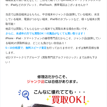
や、iPadなどのタブレット、iPodTouch、携帯電話はございませんか？
当店では新品端末はもちろん、中古端末やジャンク品(故障している端末)、水没
している端末、電源がつかない端末、iPad等のタブレットなど、様々な端末が買
取可能！
他店では買取してもらえなかった端末でも買取出来る場合が高いです。
さらに、未成年の方でも買取OK！付属品がなくても買い取ります！
iPhone・iPad・スマートフォンの修理専門店だからこそ、ジャンク品(故障してい
る端末)の買取料金は、どこにも負けない自信あり！
5～10分程度で、無料スピード査定
を行っておりますので、まずは無料見積を致
します。
ぜひスマートクリアグループ（買取専門店アルファロジック）までお持ち下さ
い！