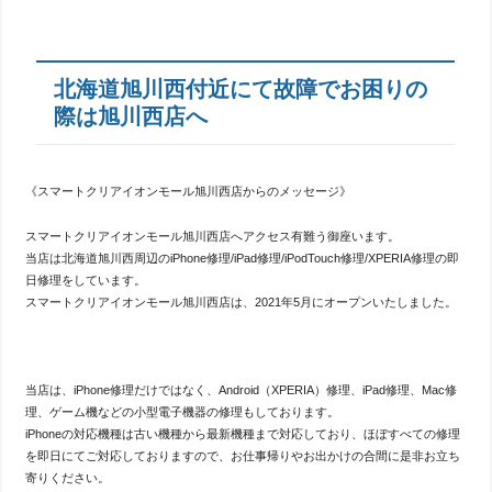
北海道旭川西付近にて故障でお困りの
際は旭川西店へ
《スマートクリアイオンモール旭川西店からのメッセージ》
スマートクリアイオンモール旭川西店へアクセス有難う御座います。
当店は北海道旭川西周辺のiPhone修理/iPad修理/iPodTouch修理/XPERIA修理の即
日修理をしています。
スマートクリアイオンモール旭川西店は、2021年5月にオープンいたしました。
当店は、iPhone修理だけではなく、Android（XPERIA）修理、iPad修理、Mac修
理、ゲーム機などの小型電子機器の修理もしております。
iPhoneの対応機種は古い機種から最新機種まで対応しており、ほぼすべての修理
を即日にてご対応しておりますので、お仕事帰りやお出かけの合間に是非お立ち
寄りください。