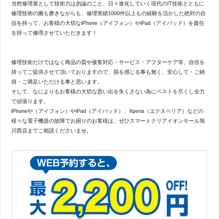
当然修理屋として技術力は勿論のこと、日々進化していく現代のIT技術とともに
修理技術の腕も磨きながらも、修理実績1000件以上もの経験を活かした絶対の自
信を持って、お客様の大切なiPhone（アイフォン）やiPad（アイパッド）を責任
を持って修理させていただきます！
修理技術だけではなく商品の質や接客対応・サービス・アフターケア等、自信を
持ってご提供させて頂いておりますので、損を感じる事も無く、安心して・ご納
得・ご満足いただける事と思います。
そして、なによりもお客様の大切な思い出を失くさない為にベストを尽くし全力
で頑張ります。
iPhoneや（アイフォン）やiPad（アイパッド）、Xperia（エクスペリア）などの
様々な電子機器の故障でお困りのお客様は、ぜひスマートクリアイオンモール旭
川西店までご相談くださいませ。