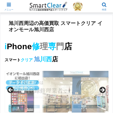
メニュー
検索
旭川西周辺の高価買取 スマートクリア イ
オンモール旭川西店
i
Phone
修
理
専
門
店
旭
川西
店
スマート
クリア