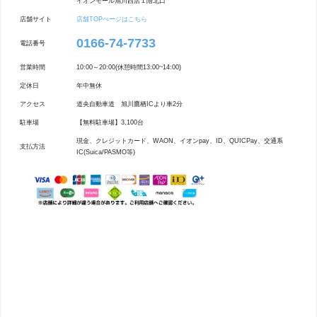
イオンモール旭川西店１階北口
店舗サイト
店舗TOPぺージはこちら
0166-74-7733
電話番号
営業時間
10:00～20:00(休憩時間13:00~14:00)
定休日
年中無休
アクセス
道央自動車道 旭川鷹栖ICより車2分
駐車場
【無料駐車場】3,100台
現金、クレジットカード、WAON、イオンpay、ID、QUICPay、交通系
支払方法
IC(Suica/PASMO等)