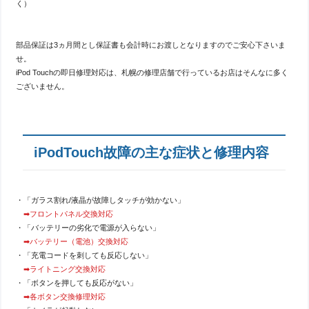
く）
部品保証は3ヵ月間とし保証書も会計時にお渡しとなりますのでご安心下さいま
せ。
iPod Touchの即日修理対応は、札幌の修理店舗で行っているお店はそんなに多く
ございません。
iPodTouch故障の主な症状と修理内容
・「ガラス割れ/液晶が故障しタッチが効かない」
➡フロントパネル交換対応
・「バッテリーの劣化で電源が入らない」
➡バッテリー（電池）交換対応
・「充電コードを刺しても反応しない」
➡ライトニング交換対応
・「ボタンを押しても反応がない」
➡各ボタン交換修理対応