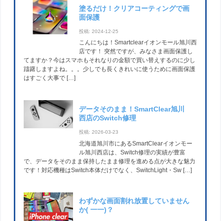
塗るだけ！クリアコーティングで画
面保護
投稿: 2024-12-25
こんにちは！Smartclearイオンモール旭川西
店です！ 突然ですが、みなさま画面保護し
てますか？今はスマホもそれなりの金額で買い替えするのに少し
躊躇しますよね。。。少しでも長くきれいに使うために画面保護
はすごく大事で […]
データそのまま！SmartClear旭川
西店のSwitch修理
投稿: 2026-03-23
北海道旭川市にあるSmartClearイオンモー
ル旭川西店は、Switch修理の実績が豊富
で、データをそのまま保持したまま修理を進める点が大きな魅力
です！対応機種はSwitch本体だけでなく、SwitchLight・Sw […]
わずかな画面割れ放置していません
か( 一一)？