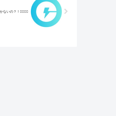
？！🤦‍♀️🤦‍♂️