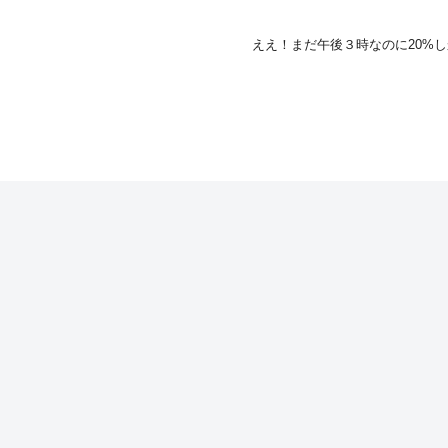
ええ！まだ午後３時なのに20%しかないの