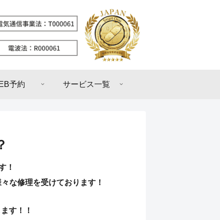
EB予約
サービス一覧
？
です！
様々な修理を受けております！
します！！