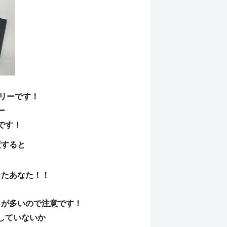
テリーです！
ー
です！
置すると
。
ったあなた！！
とが多いので注意です！
していないか