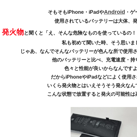
Android
そもそもiPhone・iPadや
・ゲ
使用されているバッテリーは大体、
発火物
と聞くと「え、そんな危険なものを使っているの！
私も初めて聞いた時、そう思いま
じゃあ、なんでそんなバッテリーが色んな所で使用
他のバッテリーと比べ、充電速度・持
色々と性能が良いからなんです
だからiPhoneやiPadなどによく使用
いくら発火物とはいえそうそう発火なん
こんな状態で放置すると発火の可能性は