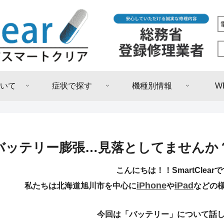
いて
症状で探す
機種別情報
W
バッテリー膨張…見落としてませんか
こんにちは！！SmartClear
iPhone
iPad
私たちは北海道旭川市を中心に
や
などの
今回は「バッテリー」について話