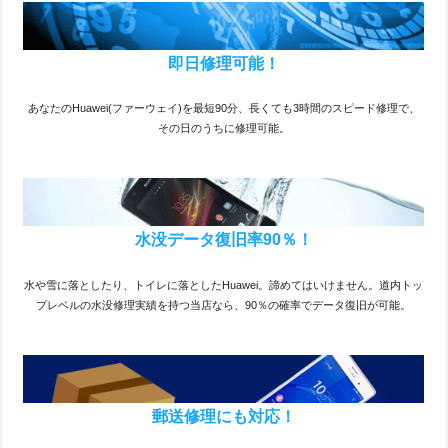
即日修理可能！
あなたのHuawei(ファーウェイ)を最短90分、長くても3時間のスピード修理で、
その日のうちに修理可能。
水没データ復旧率90％！
水や雪に落としたり、トイレに落としたHuawei。諦めてはいけません。道内トッ
プレベルの水没修理実績を持つ当店なら、90％の確率でデータ復旧が可能。
郵送修理にも対応！