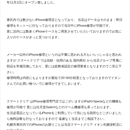
年11月1日にオープン致しました。
東区内では数少ないiPhone修理店となっており、 当店はデータはそのまま・即日
修理をモットーに行なっておりますので当日中にiPhone修理が可能です。
更に店内には数多くiPhoneケースをご用意させていただいておりますのでお気に
入りのケースがきっと見つかります。
メーカー以外のiPhone修理というのは不審に思われる方もいらっしゃると思われ
ますが スマートクリア では信頼・信用のある 国内商社 から当店グループ専属に
部品を常備完備しており、更には総務省認定の修理業者となりますのでご安心下
さい。
修理時間は内容にもよりますが最短で20~60分程度となっておりますのでイオン
さんでのお買い物ついでに修理ができてしまいます。
スマートクリア はiPhone修理専門店ではございますがiPadやXperiaなどの機種も
修理が可能で 更には任天堂Switchなどのゲーム機修理も承っております。
生活必需品となっているiPhoneをご利用していて気になる箇所などございました
ら無料診断も行なっておりますので 遠慮なく当店までご相談下さい。
札幌市東区内でのiPhoneのお困りごとは当店スマートクリア イオン札幌栄町店に