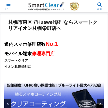
メニュー
検索
札幌市東区でHuawei修理ならスマートク
リアイオン札幌栄町店へ
No.1
道内スマホ修理店数
モバイル端末
修理専門店
スマートクリア
イオン札幌栄町店
<
>