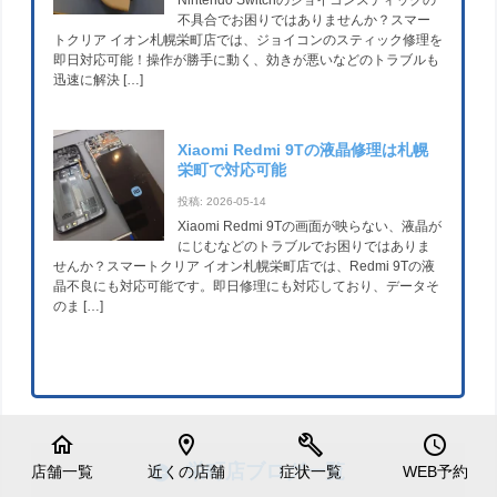
Nintendo Switchのジョイコンスティックの
不具合でお困りではありませんか？スマー
トクリア イオン札幌栄町店では、ジョイコンのスティック修理を
即日対応可能！操作が勝手に動く、効きが悪いなどのトラブルも
迅速に解決 […]
Xiaomi Redmi 9Tの液晶修理は札幌
栄町で対応可能
投稿: 2026-05-14
Xiaomi Redmi 9Tの画面が映らない、液晶が
にじむなどのトラブルでお困りではありま
せんか？スマートクリア イオン札幌栄町店では、Redmi 9Tの液
晶不良にも対応可能です。即日修理にも対応しており、データそ
のま […]
home
location_on
build
schedule
栄町店ブログ一覧
店舗一覧
近くの店舗
症状一覧
WEB予約