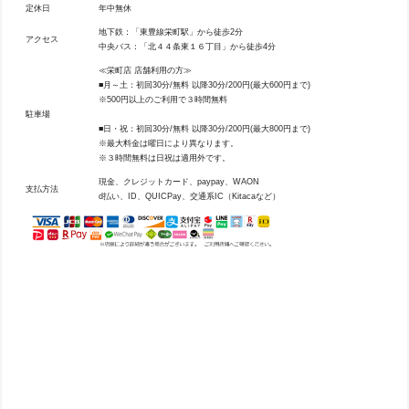
定休日
年中無休
地下鉄：「東豊線栄町駅」から徒歩2分
アクセス
中央バス：「北４４条東１６丁目」から徒歩4分
≪栄町店 店舗利用の方≫
■月～土：初回30分/無料 以降30分/200円(最大600円まで)
※500円以上のご利用で３時間無料
駐車場
■日・祝：初回30分/無料 以降30分/200円(最大800円まで)
※最大料金は曜日により異なります。
※３時間無料は日祝は適用外です。
現金、クレジットカード、paypay、WAON
支払方法
d払い、ID、QUICPay、交通系IC（Kitacaなど）