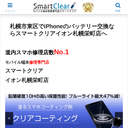
メニュー
検索
札幌市東区でiPhoneのバッテリー交換な
らスマートクリアイオン札幌栄町店へ
No.1
道内スマホ修理店数
モバイル端末
修理専門店
スマートクリア
イオン札幌栄町店
<
>