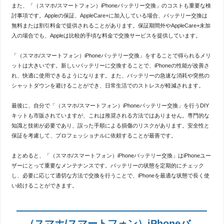
また、「（スマホ/スマートフォン）iPhoneバッテリー交換」のコストも重要な検
討事項です。Appleの保証、AppleCare+に加入している場合、バッテリー交換は
無料または割引料金で提供されることがあります。保証期間外やAppleCare+未加
入の場合でも、Appleは比較的手頃な料金で交換サービスを提供しています。
「（スマホ/スマートフォン）iPhoneバッテリー交換」をすることで得られるメリ
ットは大きいです。新しいバッテリーに交換することで、iPhoneの性能が改善さ
れ、快適に使用できるようになります。また、バッテリーの急速な消耗や突然の
シャットダウンを避けることができ、日常生活でのストレスが軽減されます。
最後に、自分で「（スマホ/スマートフォン）iPhoneバッテリー交換」を行うDIY
キットも市販されていますが、これは推奨される方法ではありません。専門的な
知識と技術が必要であり、誤った手順による損傷のリスクがあります。安全性と
保証を考慮して、プロフェッショナルに依頼することが最善です。
まとめると、「（スマホ/スマートフォン）iPhoneバッテリー交換」はiPhoneユー
ザーにとって重要なメンテナンスです。バッテリーの状態を定期的にチェック
し、必要に応じて適切な方法で交換を行うことで、iPhoneを最適な状態で長く使
い続けることができます。
（スマホ/スマートフォン）iPhoneバ