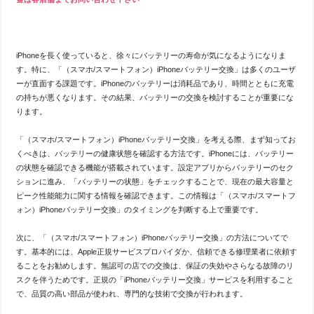
iPhoneを長く使っていると、徐々にバッテリーの寿命が気になるようになりま
す。特に、「（スマホ/スマートフォン）iPhoneバッテリー交換」は多くのユーザ
ーが直面する課題です。iPhoneのバッテリーは消耗品であり、時間とともに充電
の持ちが悪くなります。その結果、バッテリーの交換を検討することが重要にな
ります。
「（スマホ/スマートフォン）iPhoneバッテリー交換」を考える際、まず知ってお
くべきは、バッテリーの健康状態を確認する方法です。iPhoneには、バッテリー
の状態を確認できる機能が搭載されています。設定アプリからバッテリーのセク
ションに進み、「バッテリーの状態」をチェックすることで、現在の最大容量と
ピーク性能能力に関する情報を確認できます。この情報は「（スマホ/スマートフ
ォン）iPhoneバッテリー交換」のタイミングを判断する上で重要です。
次に、「（スマホ/スマートフォン）iPhoneバッテリー交換」の方法についてで
す。基本的には、Apple正規サービスプロバイダか、信頼できる修理業者に依頼す
ることをお勧めします。無認可の店での交換は、保証の失効やさらなる故障のリ
スクを伴うためです。正規の「iPhoneバッテリー交換」サービスを利用すること
で、品質の高い部品が使われ、専門的な技術で交換が行われます。