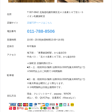
〒007-0842 北海道札幌市東区北４２条東１６丁目１−５
住所
イオン札幌栄町店
店舗サイト
店舗TOPぺージはこちら
011-788-8506
電話番号
営業時間
10:00～20:00(休憩時間13:00~14:00)
定休日
年中無休
地下鉄：「東豊線栄町駅」から徒歩2分
アクセス
中央バス：「北４４条東１６丁目」から徒歩4分
≪栄町店 店舗利用の方≫
■月～土：初回30分/無料 以降30分/200円(最大600円まで)
※500円以上のご利用で３時間無料
駐車場
■日・祝：初回30分/無料 以降30分/200円(最大800円まで)
※最大料金は曜日により異なります。
※３時間無料は日祝は適用外です。
現金、クレジットカード、paypay、WAON
支払方法
d払い、ID、QUICPay、交通系IC（Kitacaなど）