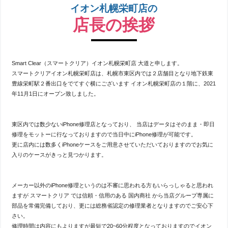
イオン札幌栄町店の
店長の挨拶
Smart Clear（スマートクリア）イオン札幌栄町店 大道と申します。
スマートクリアイオン札幌栄町店は、札幌市東区内では２店舗目となり地下鉄東
豊線栄町駅２番出口をでてすぐ横にございます イオン札幌栄町店の１階に、2021
年11月1日にオープン致しました。
東区内では数少ないiPhone修理店となっており、 当店はデータはそのまま・即日
修理をモットーに行なっておりますので当日中にiPhone修理が可能です。
更に店内には数多くiPhoneケースをご用意させていただいておりますのでお気に
入りのケースがきっと見つかります。
メーカー以外のiPhone修理というのは不審に思われる方もいらっしゃると思われ
ますが スマートクリア では信頼・信用のある 国内商社 から当店グループ専属に
部品を常備完備しており、更には総務省認定の修理業者となりますのでご安心下
さい。
修理時間は内容にもよりますが最短で20~60分程度となっておりますのでイオン