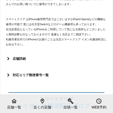
さんでのお買い物ついでに修理ができてしまいます。
スマートクリア はiPhone修理専門店ではございますがiPadやXperiaなどの機種も
修理が可能で 更には任天堂Switchなどのゲーム機修理も承っております。
生活必需品となっているiPhoneをご利用していて気になる箇所などございました
ら無料診断も行なっておりますので 遠慮なく当店までご相談下さい。
札幌市東区内でのiPhoneのお困りごとは当店スマートクリア イオン札幌栄町店に
お任せ下さい。
店舗詳細
対応エリア郵便番号一覧
スマートクリア
home
location_on
build
schedule
イオン札幌栄町店ブログ
店舗一覧
近くの店舗
症状一覧
WEB予約