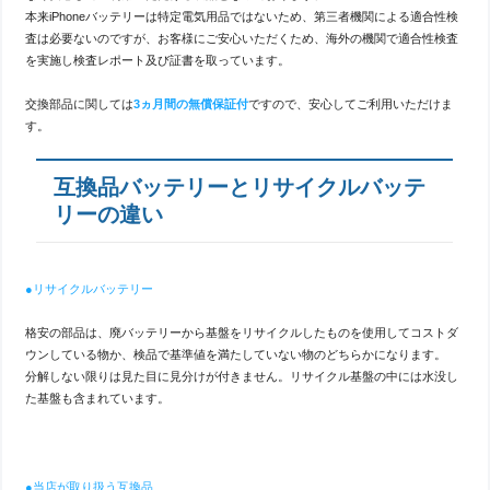
本来iPhoneバッテリーは特定電気用品ではないため、第三者機関による適合性検
査は必要ないのですが、お客様にご安心いただくため、海外の機関で適合性検査
を実施し検査レポート及び証書を取っています。
交換部品に関しては
3ヵ月間の無償保証付
ですので、安心してご利用いただけま
す。
互換品バッテリーとリサイクルバッテ
リーの違い
●リサイクルバッテリー
格安の部品は、廃バッテリーから基盤をリサイクルしたものを使用してコストダ
ウンしている物か、検品で基準値を満たしていない物のどちらかになります。
分解しない限りは見た目に見分けが付きません。リサイクル基盤の中には水没し
た基盤も含まれています。
●当店が取り扱う互換品