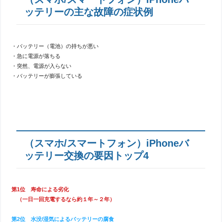
ッテリーの主な故障の症状例
・バッテリー（電池）の持ちが悪い
・急に電源が落ちる
・突然、電源が入らない
・バッテリーが膨張している
（スマホ/スマートフォン）iPhoneバ
ッテリー交換の要因トップ4
第1位 寿命による劣化
（一日一回充電するなら約１年～２年）
第2位 水没/湿気によるバッテリーの腐食