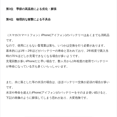
第3位 季節の高温差による劣化・膨張
第4位 物理的な衝撃による不具合
（スマホ/スマートフォン）iPhone(アイフォン)のバッテリーはあくまでも消耗品
です。
なので、使用にともない畜電量は落ち、いつかは交換を行う必要があります。
基本的には1年～2年ほどがバッテリーの寿命と言われており、2年程度で購入当
時の70％ほどしか充電できなくなる場合が多いようです。
充電回数が多いiPhoneだと早い場合で、数ヶ月から1年程度の使用でバッテリー
が寿命になっている方も多くいらっしゃいます。
また、水に落とした等の水没の場合は、ほぼバッテリー交換が必須の場合が多い
です。
水没や寿命を超えたiPhone(アイフォン)のバッテリーをそのまま使い続けると、
下記の画像のように膨張してしまう恐れがあり、大変危険です。