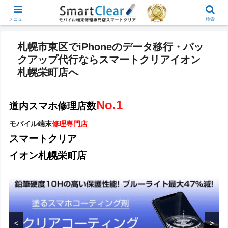
メニュー
検索
札幌市東区でiPhoneのデータ移行・バッ
クアップ代行ならスマートクリアイオン
札幌栄町店へ
No.1
道内スマホ修理店数
モバイル端末
修理専門店
スマートクリア
イオン札幌栄町店
<
>