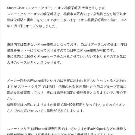
Smart Clear（スマートクリア）イオン札幌栄町店 大道と申します。
スマートクリアイオン札幌栄町店は、札幌市東区内では２店舗目となり地下鉄東
豊線栄町駅２番出口をでてすぐ横にございます イオン札幌栄町店の１階に、2021
年11月1日にオープン致しました。
東区内では数少ないiPhone修理店となっており、 当店はデータはそのまま・即日
修理をモットーに行なっておりますので当日中にiPhone修理が可能です。
更に店内には数多くiPhoneケースをご用意させていただいておりますのでお気に
入りのケースがきっと見つかります。
メーカー以外のiPhone修理というのは不審に思われる方もいらっしゃると思われ
ますが スマートクリア では信頼・信用のある 国内商社 から当店グループ専属に
部品を常備完備しており、更には総務省認定の修理業者となりますのでご安心下
さい。
修理時間は内容にもよりますが最短で20~60分程度となっておりますのでイオン
さんでのお買い物ついでに修理ができてしまいます。
スマートクリア はiPhone修理専門店ではございますがiPadやXperiaなどの機種も
修理が可能で 更には任天堂Switchなどのゲーム機修理も承っております。