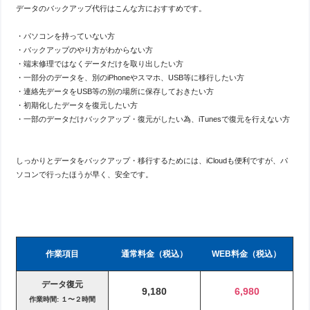
データのバックアップ代行はこんな方におすすめです。
・パソコンを持っていない方
・バックアップのやり方がわからない方
・端末修理ではなくデータだけを取り出したい方
・一部分のデータを、別のiPhoneやスマホ、USB等に移行したい方
・連絡先データをUSB等の別の場所に保存しておきたい方
・初期化したデータを復元したい方
・一部のデータだけバックアップ・復元がしたい為、iTunesで復元を行えない方
しっかりとデータをバックアップ・移行するためには、iCloudも便利ですが、パ
ソコンで行ったほうが早く、安全です。
作業項目
通常料金（税込）
WEB料金（税込）
データ復元
9,180
6,980
作業時間: １〜２時間