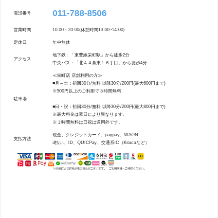
011-788-8506
電話番号
営業時間
10:00～20:00(休憩時間13:00~14:00)
定休日
年中無休
地下鉄：「東豊線栄町駅」から徒歩2分
アクセス
中央バス：「北４４条東１６丁目」から徒歩4分
≪栄町店 店舗利用の方≫
■月～土：初回30分/無料 以降30分/200円(最大600円まで)
※500円以上のご利用で３時間無料
駐車場
■日・祝：初回30分/無料 以降30分/200円(最大800円まで)
※最大料金は曜日により異なります。
※３時間無料は日祝は適用外です。
現金、クレジットカード、paypay、WAON
支払方法
d払い、ID、QUICPay、交通系IC（Kitacaなど）