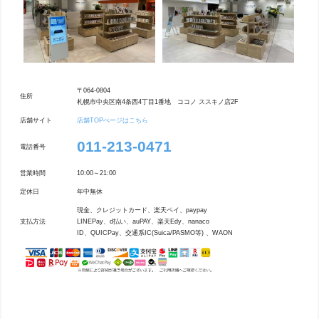
〒064-0804
住所
札幌市中央区南4条西4丁目1番地 ココノ ススキノ店2F
店舗サイト
店舗TOPぺージはこちら
011-213-0471
電話番号
営業時間
10:00～21:00
定休日
年中無休
現金、クレジットカード、楽天ペイ、paypay
支払方法
LINEPay、d払い、auPAY、楽天Edy、nanaco
ID、QUICPay、交通系IC(Suica/PASMO等) 、WAON