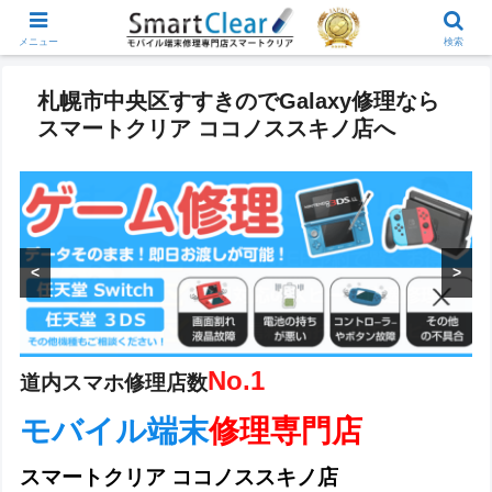
メニュー
検索
札幌市中央区すすきのでGalaxy修理なら
スマートクリア ココノススキノ店へ
<
>
支払い.comは、担保不要でオフィスにいながら60秒で資金調
達を実現する、オンライン完結型の資金繰り改善サービスで
す。
No.1
道内スマホ修理店数
モバイル端末
修理専門店
スマートクリア ココノススキノ店