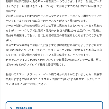
札幌中央区内で数多くあるiPhone修理店の一つではございますが、当店はデータ
はそのまま・即日修理をモットーに行なっておりますので当日中にiPhone修理が
可能です。
更に店内には多くのiPhoneケースやスマホアクセサリーなどをご用意させていた
だいておりますのでお気に入りのケースなどがきっと見つかります。
メーカー以外のiPhone修理というのは不審に思われる方もいらっしゃると思われ
ますがスマートクリアでは信頼・信用のある 国内商社 から当店グループ専属に
部品を常備完備しており、更には総務省認定の修理業者となりますのでご安心下
さい。
当店でiPhone修理をご依頼いただきますと修理時間は内容にもよりますが最短で
40~60分程度となっておりますが、ココノ ススキノ館内には数多くのお店が出店
しており、お買い物やお食事をしている間に修理することもできます。
iPhoneのみではなくiPadなどのタブレットや任天堂switchなどのゲーム機、更に
はXperiaなどのアンドロイド機種も修理可能です。
お使いのスマホ、タブレット、ゲーム機で何か不具合がございましたら、札幌市
中央区すすきの駅直結ココノ ススキノ２階にございます当店スマートクリア コ
コノ ススキノ店にご相談ください。