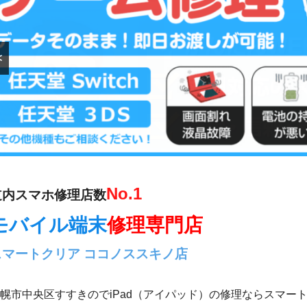
<
支払い.comは、担保不要でオフィスにいながら60秒で資金調
金繰り改善サービスです。
No.1
道内スマホ修理店数
モバイル端末
修理専門店
スマートクリア ココノススキノ店
幌市中央区すすきのでiPad（アイパッド）の修理ならスマー