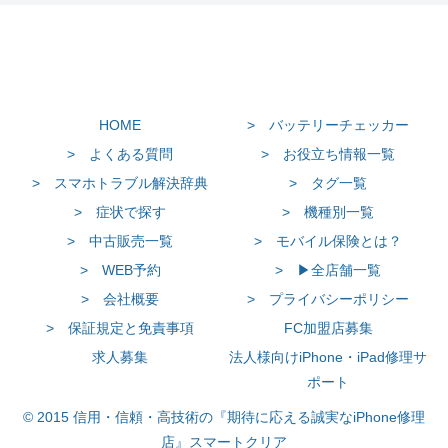
HOME
> バッテリーチェッカー
> よくある質問
> お役立ち情報一覧
> スマホトラブル解決辞典
> タグ一覧
> 症状で探す
> 機種別一覧
> 中古販売一覧
> モバイル保険とは？
> WEB予約
> ▶全店舗一覧
> 会社概要
> プライバシーポリシー
> 保証規定と免責事項
FC加盟店募集
求人募集
法人様向けiPhone・iPad修理サ
ポート
© 2015 信用・信頼・高技術の『期待に応える誠実なiPhone修理
店』スマートクリア