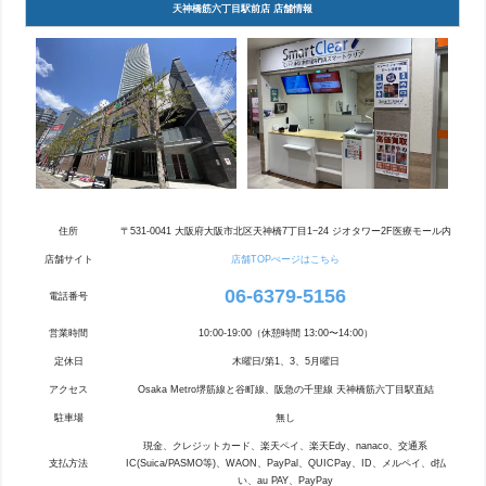
天神橋筋六丁目駅前店 店舗情報
住所
〒531-0041 大阪府大阪市北区天神橋7丁目1−24 ジオタワー2F医療モール内
店舗サイト
店舗TOPぺージはこちら
06-6379-5156
電話番号
営業時間
10:00-19:00（休憩時間 13:00〜14:00）
定休日
木曜日/第1、3、5月曜日
アクセス
Osaka Metro堺筋線と谷町線、阪急の千里線 天神橋筋六丁目駅直結
駐車場
無し
現金、クレジットカード、楽天ペイ、楽天Edy、nanaco、交通系
支払方法
IC(Suica/PASMO等)、WAON、PayPal、QUICPay、ID、メルペイ、d払
い、au PAY、PayPay