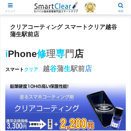
メニュー
検索
クリアコーティング スマートクリア越谷
蒲生駅前店
i
Phone
修
理
専
門
店
越
谷
蒲
生
駅前
店
スマート
クリア