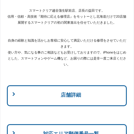
スマートクリア越谷蒲生駅前店、店長の益田です。
信用・信頼・高技術『期待に応える修理店』をモットーとし北海道だけで20店舗
展開するスマートクリアの初の関東進出を任せていただきました。
自身の経験と知識を活かしお客様に安心して満足いただける修理をさせていただ
きます。
使い方や、気になる事のご相談などもお受けしておりますので、iPhoneをはじめ
とした、スマートフォンやゲーム機など、お困りの際には是非一度ご来店くださ
い。
店舗詳細
対応エリア郵便番号一覧