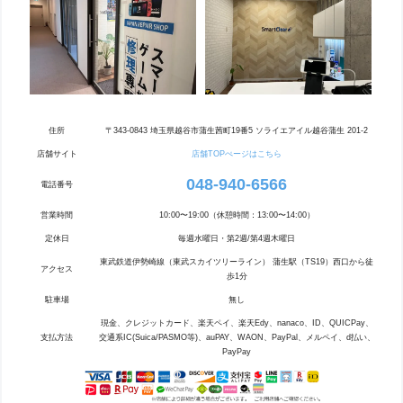
住所
〒343-0843 埼玉県越谷市蒲生茜町19番5 ソライエアイル越谷蒲生 201-2
店舗サイト
店舗TOPぺージはこちら
048-940-6566
電話番号
営業時間
10:00〜19:00（休憩時間：13:00〜14:00）
定休日
毎週水曜日・第2週/第4週木曜日
東武鉄道伊勢崎線（東武スカイツリーライン） 蒲生駅（TS19）西口から徒
アクセス
歩1分
駐車場
無し
現金、クレジットカード、楽天ペイ、楽天Edy、nanaco、ID、QUICPay、
支払方法
交通系IC(Suica/PASMO等)、auPAY、WAON、PayPal、メルペイ、d払い、
PayPay