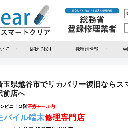
いて
症状で探す
機種別情報
W
埼玉県越谷市でリカバリー復旧ならス
駅前店へ
ンビニ上２階
医療モール内
モバイル端末
修理専門店