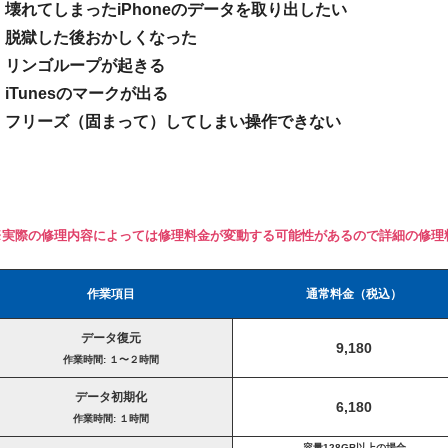
・壊れてしまったiPhoneのデータを取り出したい
・脱獄した後おかしくなった
・リンゴループが起きる
・iTunesのマークが出る
・フリーズ（固まって）してしまい操作できない
※実際の修理内容によっては修理料金が変動する可能性があるので詳細の修理
作業項目
通常料金（税込）
データ復元
9,180
作業時間: １〜２時間
データ初期化
6,180
作業時間: １時間
容量128GB以上の場合