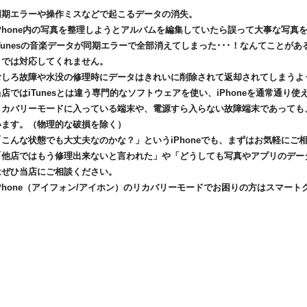
同期エラーや操作ミスなどで起こるデータの消失。
iPhone内の写真を整理しようとアルバムを編集していたら誤って大事な写真を
iTunesの音楽データが同期エラーで全部消えてしまった･･･！なんてことがあ
までは対応してくれません。
むしろ故障や水没の修理時にデータはきれいに削除されて返却されてしまうよ
当店ではiTunesとは違う専門的なソフトウェアを使い、iPhoneを通常通り
リカバリーモードに入っている端末や、電源すら入らない故障端末であっても
います。（物理的な破損を除く）
「こんな状態でも大丈夫なのかな？」というiPhoneでも、まずはお気軽にご
「他店ではもう修理出来ないと言われた」や「どうしても写真やアプリのデータ
はぜひ当店にご相談ください。
iPhone（アイフォン/アイホン）のリカバリーモードでお困りの方はスマー