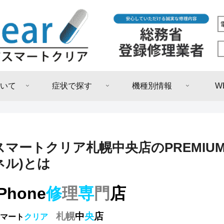
いて
症状で探す
機種別情報
W
スマートクリア札幌中央店のPREMIUM
ネル)とは
Phone
修
理
専
門
店
札幌
中
央
店
マート
クリア