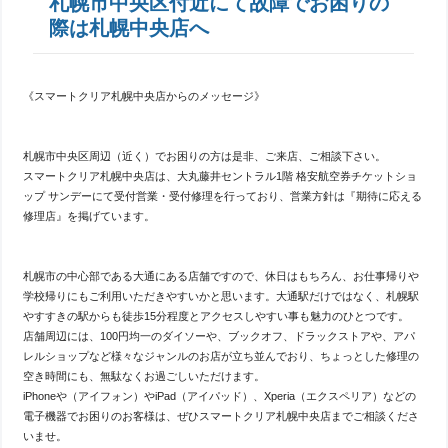
札幌市中央区付近にて故障でお困りの
際は札幌中央店へ
《スマートクリア札幌中央店からのメッセージ》
札幌市中央区周辺（近く）でお困りの方は是非、ご来店、ご相談下さい。
スマートクリア札幌中央店は、大丸藤井セントラル1階 格安航空券チケットショ
ップ サンデーにて受付営業・受付修理を行っており、営業方針は『期待に応える
修理店』を掲げています。
札幌市の中心部である大通にある店舗ですので、休日はもちろん、お仕事帰りや
学校帰りにもご利用いただきやすいかと思います。大通駅だけではなく、札幌駅
やすすきの駅からも徒歩15分程度とアクセスしやすい事も魅力のひとつです。
店舗周辺には、100円均一のダイソーや、ブックオフ、ドラックストアや、アパ
レルショップなど様々なジャンルのお店が立ち並んでおり、ちょっとした修理の
空き時間にも、無駄なくお過ごしいただけます。
iPhoneや（アイフォン）やiPad（アイパッド）、Xperia（エクスペリア）などの
電子機器でお困りのお客様は、ぜひスマートクリア札幌中央店までご相談くださ
いませ。