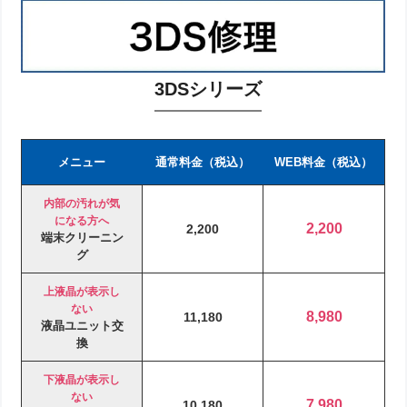
3DSシリーズ
メニュー
通常料金（税込）
WEB料金（税込）
内部の汚れが気
になる方へ
2,200
2,200
端末クリーニン
グ
上液晶が表示し
ない
8,980
11,180
液晶ユニット交
換
下液晶が表示し
ない
7,980
10,180