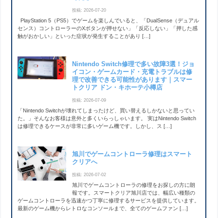
投稿: 2026-07-20
PlayStation 5（PS5）でゲームを楽しんでいると、「DualSense（デュアル
センス）コントローラーのXボタンが押せない」「反応しない」「押した感
触がおかしい」といった症状が発生することがあり […]
Nintendo Switch修理で多い故障3選！ジョ
イコン・ゲームカード・充電トラブルは修
理で改善できる可能性があります｜スマー
トクリア ドン・キホーテ小樽店
投稿: 2026-07-09
「Nintendo Switchが壊れてしまったけど、買い替えるしかないと思ってい
た。」そんなお客様は意外と多くいらっしゃいます。 実はNintendo Switch
は修理できるケースが非常に多いゲーム機です。しかし、ス […]
旭川でゲームコントローラ修理はスマート
クリアへ
投稿: 2026-07-02
旭川でゲームコントローラの修理をお探しの方に朗
報です。スマートクリア旭川店では、幅広い種類の
ゲームコントローラを迅速かつ丁寧に修理するサービスを提供しています。
最新のゲーム機からレトロなコンソールまで、全てのゲームファン […]