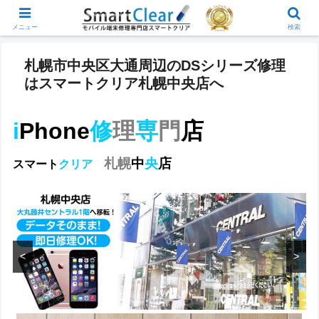
メニュー
検索
札幌市中央区大通周辺のDSシリーズ修理
はスマートクリア札幌中央店へ
i
Phone
修
理
専
門
店
札幌
中
央
店
スマート
クリア
<
>