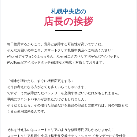
札幌中央店の
店長の挨拶
毎日使用するからこそ、意外と故障する可能性が高いですよね。
そんなお困りの時こそ、スマートクリア札幌中央店へご相談ください！
iPhone(アイフォン)はもちろん、Xperia(エクスペリア)やiPad(アイパッド)、
iPodTouch(アイポッドタッチ)修理など幅広く対応しております。
「端末が壊れたら、すぐに機種変更をする」
そうお考えになる方がとても多くいらっしゃいます。
ですが、その故障はただバッテリーを交換すればいいだけかもしれません。
単純にフロントパネルが割れただけかもしれません。
そうだとしたら、その壊れた部品だけを新品の部品と交換すれば、何の問題もな
くまた使用出来るんです。
それを行えるのはスマートクリアのような修理専門店しかありません！
スマートクリア札幌中央店は格安航空券チケットショップ サンデーにて受付営