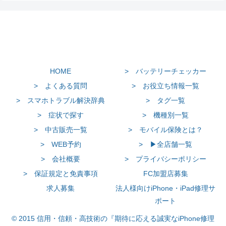
HOME
> バッテリーチェッカー
> よくある質問
> お役立ち情報一覧
> スマホトラブル解決辞典
> タグ一覧
> 症状で探す
> 機種別一覧
> 中古販売一覧
> モバイル保険とは？
> WEB予約
> ▶全店舗一覧
> 会社概要
> プライバシーポリシー
> 保証規定と免責事項
FC加盟店募集
求人募集
法人様向けiPhone・iPad修理サ
ポート
© 2015 信用・信頼・高技術の『期待に応える誠実なiPhone修理