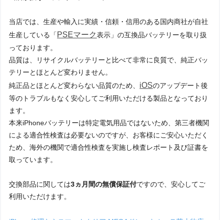
当店では、生産や輸入に実績・信頼・信用のある国内商社が自社
PSEマーク
生産している「
表示」の互換品バッテリーを取り扱
っております。
品質は、リサイクルバッテリーと比べて非常に良質で、純正バッ
テリーとほとんど変わりません。
iOS
純正品とほとんど変わらない品質のため、
のアップデート後
等のトラブルもなく安心してご利用いただける製品となっており
ます。
本来iPhoneバッテリーは特定電気用品ではないため、第三者機関
による適合性検査は必要ないのですが、お客様にご安心いただく
ため、海外の機関で適合性検査を実施し検査レポート及び証書を
取っています。
交換部品に関しては
3ヵ月間の無償保証付
ですので、安心してご
利用いただけます。