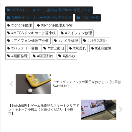
MEGAドン・キホーテ苫小牧店 iPhone修理ブログ
MEGAドン・キホーテ苫小牧店ブログ
ブログ一覧
#iphone修理
#iPhone修理苫小牧
#MEGAドンキホーテ苫小牧
#アイフォン修理
#アイフォン修理苫小牧
#カメラ修理
#ガラス割れ
#バッテリー交換
#水没復旧
#水濡れ
#液晶故障
#画面修理
#画面割れ
#苫小牧
アナログスティックの調子がおかしい【任天堂
SwitchLite】
【Switch修理】ゲーム機修理もスマートクリアド
ン・キホーテ小樽店にお任せください【小樽
市】