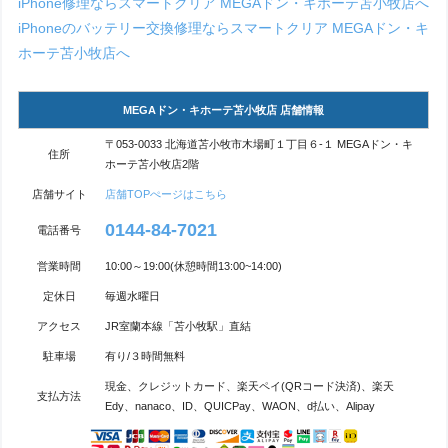
iPhone修理ならスマートクリア MEGAドン・キホーテ苫小牧店へ
iPhoneのバッテリー交換修理ならスマートクリア MEGAドン・キ
ホーテ苫小牧店へ
MEGAドン・キホーテ苫小牧店 店舗情報
〒053-0033 北海道苫小牧市木場町１丁目６-１ MEGAドン・キ
住所
ホーテ苫小牧店2階
店舗サイト
店舗TOPぺージはこちら
0144-84-7021
電話番号
営業時間
10:00～19:00(休憩時間13:00~14:00)
定休日
毎週水曜日
アクセス
JR室蘭本線「苫小牧駅」直結
駐車場
有り/３時間無料
現金、クレジットカード、楽天ペイ(QRコード決済)、楽天
支払方法
Edy、nanaco、ID、QUICPay、WAON、d払い、Alipay