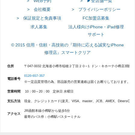
> WEB予約
> ▶全店舗一覧
> 会社概要
> プライバシーポリシー
> 保証規定と免責事項
FC加盟店募集
求人募集
法人様向けiPhone・iPad修理
サポート
© 2015 信用・信頼・高技術の『期待に応える誠実なiPhone
修理店』スマートクリア
住所
〒047-0032 北海道小樽市稲穂２丁目２０−１ ドン・キホーテ小樽店3階
0120-657-357
電話番号
※一定品質管理の為、部品販売の営業連絡は固くお断りしております。
営業時間
10：00～20：00 定休日 水曜日
支払方法
現金、クレジットカード(楽天、VISA、master、JCB、AMEX、DinersClub、
JR函館本線小樽駅から徒歩5分
アクセス
最寄のバス停：小樽駅バスターミナル