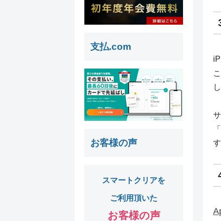
支払.com
i
こ
し
サ
「
お客様の声
す
スマートクリアを
ご利用頂いた
A
お客様の声