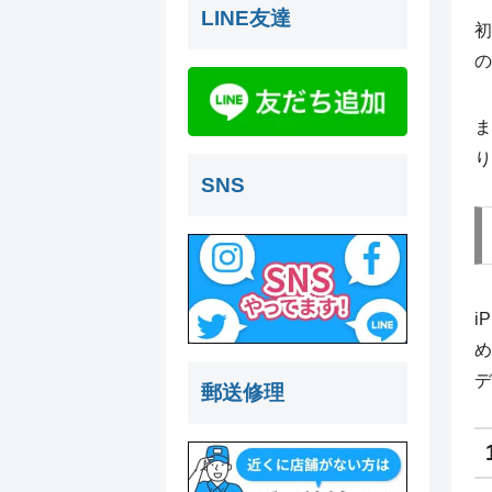
LINE友達
初
の
ま
り
SNS
i
め
デ
郵送修理