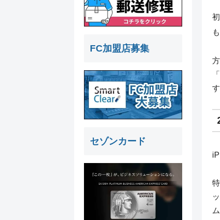
初
も
FC加盟店募集
方
「
す
セゾンカード
i
特
ッ
ム