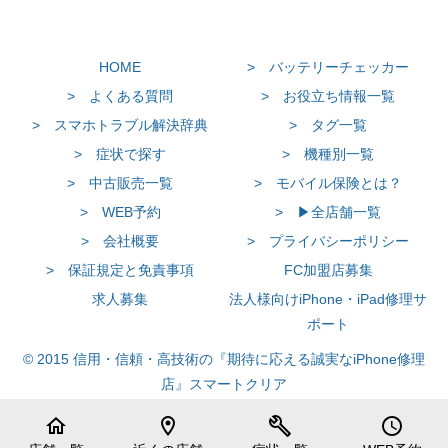
きます。（当店にご郵送いただく際の配送料はお客様負担となりま
す。）
当店にiPhoneが到着しましたら、メールまたはお電話にてお客様に
お伝えいたします。
HOME
> バッテリーチェッカー
4. 故障端末の到着後、修理作業を開始
> よくある質問
> お役立ち情報一覧
> スマホトラブル解決辞典
> タグ一覧
故障内容を確認し、作業を開始いたします。
（状況によりまして、お見積もりした金額が前後する可能性がありま
> 症状で探す
> 機種別一覧
す。ご了承ください。）
> 中古販売一覧
> モバイル保険とは？
5. 修理完了後、端末のご返却
> WEB予約
> ▶全店舗一覧
修理完了しましたら、お客様にメールまたはお電話にてお客様にご報
> 会社概要
> プライバシーポリシー
告いたします。
その際に確定した料金をお伝えします。後に早急に発送します。
> 保証規定と免責事項
FC加盟店募集
6. ご精算、保証開始
求人募集
法人様向けiPhone・iPad修理サ
ポート
お客様の届け先にiPhoneが到着します。
代金引換（現金決済）にてお送り致しますので、配達ドライバーに料
© 2015 信用・信頼・高技術の『期待に応える誠実なiPhone修理
金をお支払いください。
店』スマートクリア
（当店からお客様に送る際の配送料は、当社負担となります。）
※店舗によって決済システムが異なる場合がありますので依頼店舗へ
ご確認下さい。
home
location_on
build
schedule