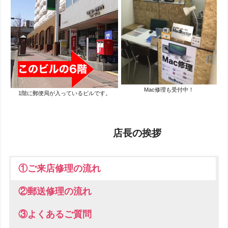
Mac修理も受付中！
1階に郵便局が入っているビルです。
店長の挨拶
①ご来店修理の流れ
②郵送修理の流れ
③よくあるご質問