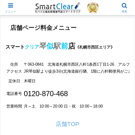
メニュー
検索
店舗ページ料金メニュー
琴
似
駅
前
店
スマート
クリア
《札幌市西区エリア》
住所
〒063-0841 北海道札幌市西区八軒1条西1丁目1-26 アルファ
アクセス
JR琴似駅より徒歩3分(北海道銀行隣、1階に八軒郵便局がござい
定休日
木曜日
0120-870-468
電話番号
営業時間
月～土 10:00～20:00 日・祝 10:00～18:00
店舗TOP