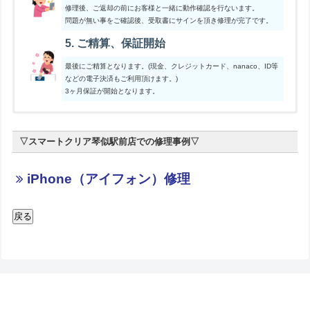
修理後、ご返却の前にお客様と一緒に動作確認を行ないます。
問題が無い事をご確認後、受取書にサインを頂き修理が完了です。
5. ご精算、保証開始
最後にご精算となります。(現金、クレジットカード、nanaco、ID等
などの電子決済もご利用頂けます。)
3ヶ月保証が開始となります。
[table “71” not found /]
ご郵送修理の流れ
▽スマートクリア琴似駅前店での修理事例▽
1. お電話・メールにてご相談、WEB予約
メール・お電話どちらでもご予約承ります。
iPhone（アイフォン）修理
メールでのご予約は、ご希望店舗からご郵送修理のWEB予約フォー
ムをご利用ください。
2. 店舗スタッフより確認事項のお伝え
状況確認後、メールもしくはお電話にてお客様へお見積もりや注意点
をこちらからお伝えいたします。
3. 修理端末のご郵送
お客様の承諾を頂きましたら、故障しているiPhoneをご発送いただ