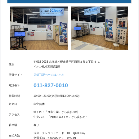
〒062-0033 北海道札幌市豊平区西岡３条３丁目４-１
住所
イオン札幌西岡店1階
店舗サイト
店舗TOPぺージはこちら
011-827-0010
電話番号
営業時間
10:00～21:00(休憩時間13:00~14:00)
定休日
年中無休
地下鉄：「月寒公園」から徒歩20分
アクセス
中央バス：「西岡３条3丁目」から徒歩3分
駐車場
有り
現金、クレジットカード、ID、QUICPay
支払方法
交通系IC（Kitacaなど）、WAON