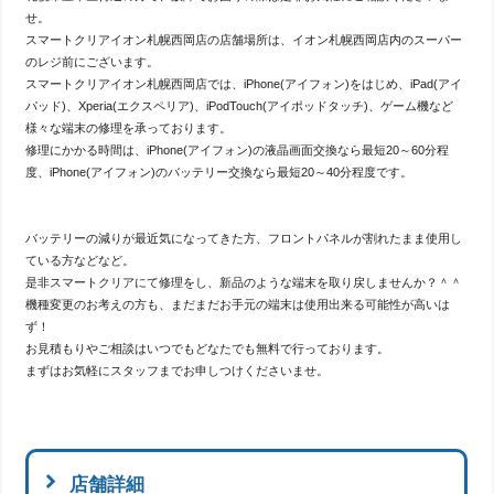
せ。
スマートクリアイオン札幌西岡店の店舗場所は、イオン札幌西岡店内のスーパー
のレジ前にございます。
スマートクリアイオン札幌西岡店では、iPhone(アイフォン)をはじめ、iPad(アイ
パッド)、Xperia(エクスペリア)、iPodTouch(アイポッドタッチ)、ゲーム機など
様々な端末の修理を承っております。
修理にかかる時間は、iPhone(アイフォン)の液晶画面交換なら最短20～60分程
度、iPhone(アイフォン)のバッテリー交換なら最短20～40分程度です。
バッテリーの減りが最近気になってきた方、フロントパネルが割れたまま使用し
ている方などなど。
是非スマートクリアにて修理をし、新品のような端末を取り戻しませんか？＾＾
機種変更のお考えの方も、まだまだお手元の端末は使用出来る可能性が高いは
ず！
お見積もりやご相談はいつでもどなたでも無料で行っております。
まずはお気軽にスタッフまでお申しつけくださいませ。
店舗詳細