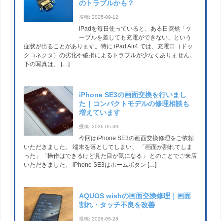
のトラブルかも？
投稿: 2025-09-12
iPadを毎日使っていると、ある日突然「ケ
ーブルを差しても充電ができない」という
症状が出ることがあります。特に iPad Air4 では、充電口（ドッ
クコネクタ）の劣化や破損によるトラブルが少なくありません。
下の写真は、 […]
iPhone SE3の画面交換を行いまし
た｜コンパクトモデルの修理相談も
増えています
投稿: 2026-05-30
今回はiPhone SE3の画面交換修理をご依頼
いただきました。 端末を落としてしまい、 「画面が割れてしま
った」「操作はできるけど見た目が気になる」 とのことでご来店
いただきました。 iPhone SE3はホームボタン […]
AQUOS wishの画面交換修理｜画面
割れ・タッチ不良を改善
投稿: 2026-05-28