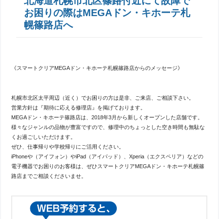
北海道札幌市北区篠路付近にて故障で
お困りの際はMEGAドン・キホーテ札
幌篠路店へ
《スマートクリアMEGAドン・キホーテ札幌篠路店からのメッセージ》
札幌市北区太平周辺（近く）でお困りの方は是非、ご来店、ご相談下さい。
営業方針は『期待に応える修理店』を掲げております。
MEGAドン・キホーテ篠路店は、2018年3月から新しくオープンした店舗です。
様々なジャンルの品物が豊富ですので、修理中のちょっとした空き時間も無駄な
くお過ごしいただけます。
ぜひ、仕事帰りや学校帰りにご活用ください。
iPhoneや（アイフォン）やiPad（アイパッド）、Xperia（エクスペリア）などの
電子機器でお困りのお客様は、ぜひスマートクリアMEGAドン・キホーテ札幌篠
路店までご相談くださいませ。