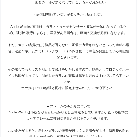
・画面の一部が黒くなっている、表示がおかしい
・表面は割れていないがタッチだけ反応しない
Apple Watchの画面は、ガラス・タッチセンサー・液晶が一体になっているた
め、破損の状態によらず、異常がある場合は、画面の交換が必要になります。
また、ガラス破損が無く液晶が写らない・正常に表示されないといった症状の場
合、液晶パネル以外にロジックボード（本体基板）に障害が発生している可能性
がございます。
その場合でもガラスを剥がして修理をいたしますので、結果としてロジックボー
ドに原因があっても、剥がしたガラスの破損は保証し兼ねますのでご了承下さい
ませ。
データはiPhone修理と同様に消えませんので、ご安心下さい。
■ フレームのゆがみについて
Apple Watchは小型ながらもしっかりとした構造をしていますが、落下や衝撃に
よってフレームに微細な歪みが生じることがあります。
この歪みがあると、新しいガラスの圧着が難しくなる場合があり、修理後の耐久
性やタッチ操作に支障が出る可能性もございます。