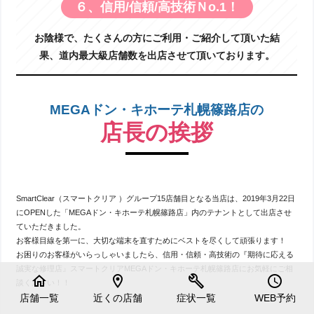
６、信用/信頼/高技術Ｎo.1！
お陰様で、たくさんの方にご利用・ご紹介して頂いた結
果、道内最大級店舗数を出店させて頂いております。
MEGAドン・キホーテ札幌篠路店の
店長の挨拶
SmartClear（スマートクリア ）グループ15店舗目となる当店は、2019年3月22日
にOPENした「MEGAドン・キホーテ札幌篠路店」内のテナントとして出店させ
ていただきました。
お客様目線を第一に、大切な端末を直すためにベストを尽くして頑張ります！
お困りのお客様がいらっしゃいましたら、信用・信頼・高技術の『期待に応える
誠実な修理店』スマートクリアMEGAドン・キホーテ札幌篠路店にお気軽にご相
home
location_on
build
schedule
談ください！！
店舗一覧
近くの店舗
症状一覧
WEB予約