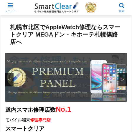
メニュー
検索
札幌市北区でAppleWatch修理ならスマー
トクリア MEGAドン・キホーテ札幌篠路
店へ
<
>
No.1
道内スマホ修理店数
モバイル端末
修理専門店
スマートクリア