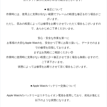
■ 修正について
作業時には、使用上に支障が出ない範囲でフレームの軽度な修正を行う場合がご
ざいます。
ただし、歪みの程度によっては修理をお断りさせていただく場合もございますの
で、あらかじめご了承くださいませ。
安心・安全な作業を第一に
お客様の大切なApple Watchを、安全かつ丁寧にお取り扱いし、データそのまま
での修理を目指しております。
まずはお気軽にご相談ください😊
作業時に使用時に支障がない程度に少々修正させて頂く場合も御座いますので、
ご了承下さいませ。
状態によっては修理をお断りさせて頂く場合もございます。
■ Apple Watchバッテリー交換について
Apple Watchのバッテリーはリチウムイオン電池を使用しており、劣化が進むと
以下のような状態になります。