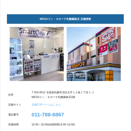
MEGAドン・キホーテ札幌篠路店 店舗情報
〒002-8012 北海道札幌市北区太平１２条１丁目１-１
住所
MEGAドン・キホーテ札幌篠路店1階
店舗サイト
店舗TOPぺージはこちら
011-788-6867
電話番号
営業時間
10:00～20:00(休憩時間13:00~14:00)