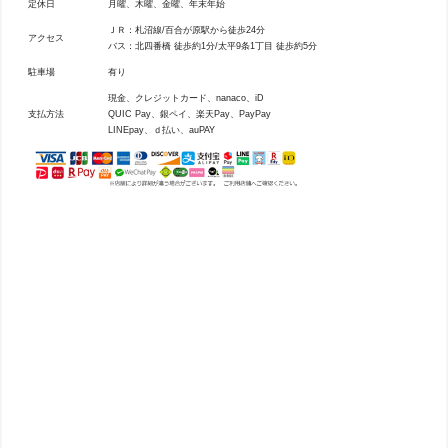
定休日
月曜、木曜、金曜、年末年始
ＪＲ：札沼線/百合が原駅から徒歩24分
アクセス
バス：北四番橋 徒歩約1分/太平9条1丁目 徒歩約5分
駐車場
有り
現金、クレジットカード、nanaco、iD
支払方法
QUIC Pay、銀ペイ、楽天Pay、PayPay
LINEpay、ｄ払い、auPAY