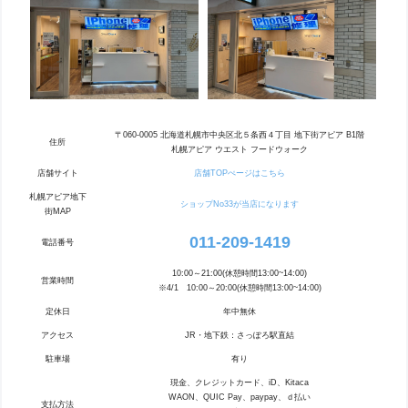
〒060-0005 北海道札幌市中央区北５条西４丁目 地下街アピア B1階
住所
札幌アピア ウエスト フードウォーク
店舗サイト
店舗TOPぺージはこちら
札幌アピア地下
ショップNo33が当店になります
街MAP
011-209-1419
電話番号
10:00～21:00(休憩時間13:00~14:00)
営業時間
※4/1 10:00～20:00(休憩時間13:00~14:00)
定休日
年中無休
アクセス
JR・地下鉄：さっぽろ駅直結
駐車場
有り
現金、クレジットカード、iD、Kitaca
WAON、QUIC Pay、paypay、ｄ払い
支払方法