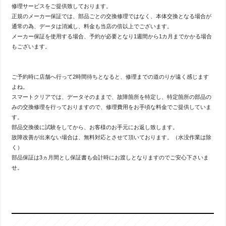
換の目安は２年前後、最大容量80％を切ったらという目安はあります
修理サービスをご提供致しております。
が使用状況や環境などによってもバッテリーの劣化は大きく変わりま
正規のメーカー保証では、部品ごとの交換修理ではなく、本体交換となる場合が
す […]
通常の為、データは消滅し、料金も当店の倍以上でございます。
メーカー保証を使用する場合、予約が必要となり1週間から1カ月までかかる場合
もございます。
iPhone11のバッテリー交換承りまし
た！
投稿: 2026-08-01
ご予約時に店舗へ行って2時間待ちとなると、修理までの道のりが遠く感じます
今回ご紹介するのはiPhone11のバッテリー交換
よね。
です！バッテリーはあくまでも消耗品です。交
換の目安は２年前後、最大容量80％を切ったらという目安はあります
スマートクリアでは、データそのままで、故障箇所を特定し、特定箇所の部品の
が使用状況や環境などによってもバッテリーの劣化は大きく変わりま
みの交換修理を行っておりますので、修理費用をお手頃な料金でご提供していま
す […]
す。
部品交換後に試験をしてから、お客様のお手元にお返し致します。
故障改善が出来ない場合は、無料対応とさせて頂いております。（水没作業は除
iPhoneSE3のバッテリー交換承りま
く）
した！
部品保証は3ヵ月間とし保証書も会計時にお渡しとなりますのでご安心下さいま
投稿: 2026-07-30
せ。
今回ご紹介するのはiPhoneSE3のバッテリー交
換です！バッテリーはあくまでも消耗品です。
交換の目安は２年前後、最大容量80％を切ったらという目安はありま
すが使用状況や環境などによってもバッテリーの劣化は大きく変わり
ま […]