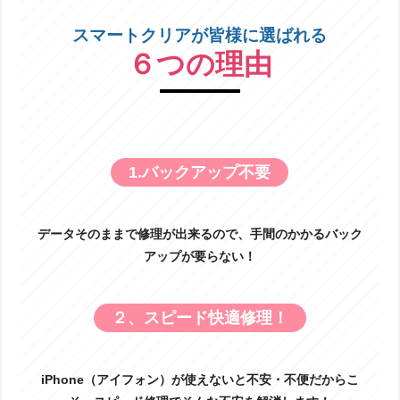
iPhone12 画面交換!
スマートクリアが皆様に選ばれる
投稿: 2026-07-29
６つの理由
こんにちは！スマートクリア新札幌サンピアザ
店です！ 今回はiPhone12の画面交換修理のご
紹介です！ iPhone12は発売から2020年10月23
日に発売された端末なので 今年で発売から5年以上経過しましたね。
5年 […]
ハンマーでも割れないガラスフィルム
1.バックアップ不要
は本当に画面を守る？スマートクリア
ドン・キホーテ小樽店がフィルムの選
び方のポイントをご紹介！
データそのままで修理が出来るので、手間のかかるバック
投稿: 2026-07-29
こんにちは！iPhone・Android修理ならお任せください。スマートク
アップが要らない！
リア ドン・キホーテ小樽店です。 SNSで「ハンマーで叩いても割れ
ないガラスフィルム」や「最強のガラスフィルム」といった動画を見
たことはありません […]
２、スピード快適修理！
iPhone（アイフォン）が使えないと不安・不便だからこ