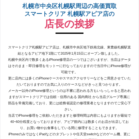
札幌市中央区札幌駅周辺の高価買取
スマートクリア 札幌駅アピア店の
店長の挨拶
スマートクリア札幌駅アピア店は、札幌市中央区地下鉄南北線、東豊線札幌駅直
結となるアピア地下1階にて2025年1月15日にオープン致しました。
札幌中央区内で数多くあるiPhone修理店の一つではございますが、当店はデータ
はそのまま・即日修理をモットーに行なっておりますので当日中にiPhone修理が
可能です。
更に店内には多くのiPhoneケースやスマホアクセサリーなどをご用意させていた
だいておりますのでお気に入りのケースなどがきっと見つかります。
メーカー以外のiPhone修理というのは不審に思われる方もいらっしゃると思われ
ますがスマートクリアでは信頼・信用のある 国内商社 から当店グループ専属に
部品を常備完備しており、更には総務省認定の修理業者となりますのでご安心下
さい。
当店でiPhone修理をご依頼いただきますと修理時間は内容にもよりますが最短で
40~60分程度となっておりますが、アピア館内には数多くのお店が出店してお
り、お買い物やお食事をしている間に修理することもできます。
iPhoneのみではなくiPadなどのタブレットや任天堂switchなどのゲーム機、更に