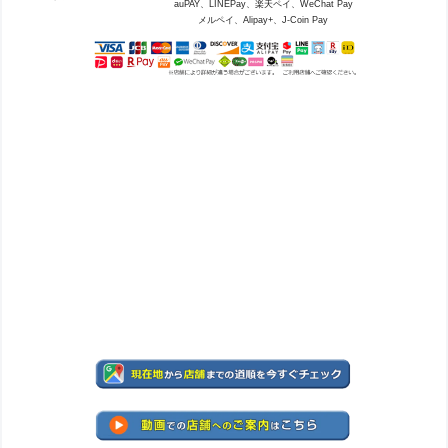
auPAY、LINEPay、楽天ペイ、WeChat Pay
メルペイ、Alipay+、J-Coin Pay