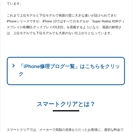
ています。
これまで上位モデルと下位モデルで画面の質に大きな違いが設けられてきた
iPhoneシリーズですが、iPhone 13ではすべてのモデルが「Super Retina XDRディ
スプレイ(=有機ELディスプレイ/OLED)」を搭載するようになり、画面の鮮明さ
は、上位モデルでも下位モデルでも大差のない仕上がりとなっています。
「iPhone修理ブログ一覧」はこちらをクリッ
ク
スマートクリアとは？
iPhone14のバッテリー交換承りまし
た！
投稿: 2026-08-04
今回ご紹介するのはiPhone14のバッテリー交換
です！バッテリーはあくまでも消耗品です。交
スマートクリアでは、メーカーで高額の見積もりだったお客様に、適切な料金で