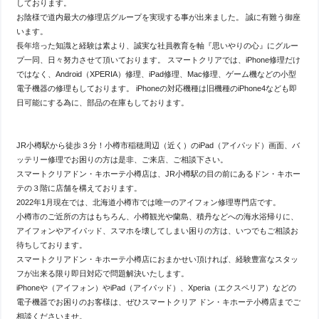
しております。
お陰様で道内最大の修理店グループを実現する事が出来ました。 誠に有難う御座
います。
長年培った知識と経験は素より、誠実な社員教育を軸『思いやりの心』にグルー
プ一同、日々努力させて頂いております。 スマートクリアでは、iPhone修理だけ
ではなく、Android（XPERIA）修理、iPad修理、Mac修理、ゲーム機などの小型
電子機器の修理もしております。 iPhoneの対応機種は旧機種のiPhone4なども即
日可能にする為に、部品の在庫もしております。
JR小樽駅から徒歩３分！小樽市稲穂周辺（近く）のiPad（アイパッド）画面、バ
ッテリー修理でお困りの方は是非、ご来店、ご相談下さい。
スマートクリアドン・キホーテ小樽店は、JR小樽駅の目の前にあるドン・キホー
テの３階に店舗を構えております。
2022年1月現在では、北海道小樽市では唯一のアイフォン修理専門店です。
小樽市のご近所の方はもちろん、小樽観光や蘭島、積丹などへの海水浴帰りに、
アイフォンやアイパッド、スマホを壊してしまい困りの方は、いつでもご相談お
待ちしております。
スマートクリアドン・キホーテ小樽店におまかせい頂ければ、経験豊富なスタッ
フが出来る限り即日対応で問題解決いたします。
iPhoneや（アイフォン）やiPad（アイパッド）、Xperia（エクスペリア）などの
電子機器でお困りのお客様は、ぜひスマートクリア ドン・キホーテ小樽店までご
相談くださいませ。