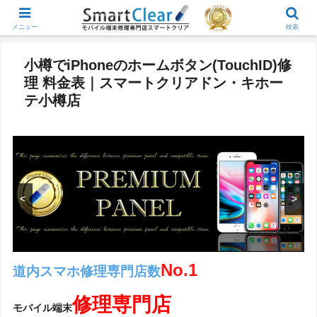
メニュー
検索
小樽でiPhoneのホームボタン(TouchID)修
理 料金表｜スマートクリアドン・キホー
テ小樽店
<
>
支払い.comは、担保不要でオフィスにいながら60秒で資金調
達を実現する、オンライン完結型の資金繰り改善サービスで
す。
No.1
道内スマホ修理専門店数
修理専門店
モバイル端末