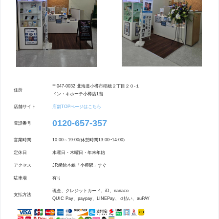
〒047-0032 北海道小樽市稲穂２丁目２０-１
住所
ドン・キホーテ小樽店1階
店舗サイト
店舗TOPぺージはこちら
0120-657-357
電話番号
営業時間
10:00～19:00(休憩時間13:00~14:00)
定休日
水曜日・木曜日・年末年始
アクセス
JR函館本線「小樽駅」すぐ
駐車場
有り
現金、クレジットカード、iD、nanaco
支払方法
QUIC Pay、paypay、LINEPay、ｄ払い、auPAY