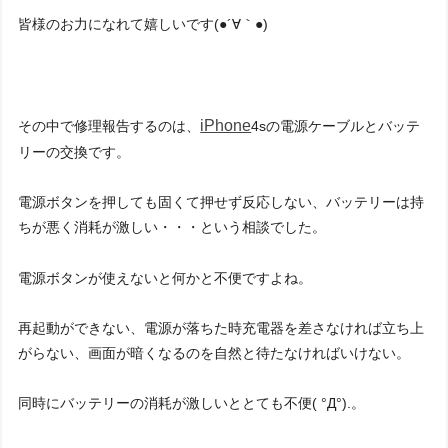
皆様のお力になれて嬉しいです(●´∀｀●)
iPhone
その中で修理報告するのは、
4sの電源ケーブルとバッテ
リーの交換です。
電源ボタンを押しても固くて押せず反応しない、バッテリーは持
ちが悪く消耗が激しい・・・という相談でした。
電源ボタンが使えないと何かと不便ですよね。
再起動ができない、電源が落ちた時充電器を差さなければ立ち上
がらない、画面が暗くなるのを自然と待たなければいけない。
同時にバッテリーの消耗が激しいととても不便( °Д°).。