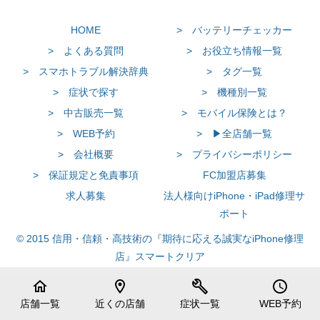
HOME
> バッテリーチェッカー
> よくある質問
> お役立ち情報一覧
> スマホトラブル解決辞典
> タグ一覧
> 症状で探す
> 機種別一覧
> 中古販売一覧
> モバイル保険とは？
> WEB予約
> ▶全店舗一覧
> 会社概要
> プライバシーポリシー
> 保証規定と免責事項
FC加盟店募集
求人募集
法人様向けiPhone・iPad修理サ
ポート
© 2015 信用・信頼・高技術の『期待に応える誠実なiPhone修理
店』スマートクリア
home
location_on
build
schedule
店舗一覧
近くの店舗
症状一覧
WEB予約