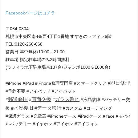
Facebookページはコチラ
〒064-0804
札幌市中央区南4条西4丁目1番地 すすきのラフィラ6階
TEL:0120-260-668
営業日:年中無休/10:00～21:00
駐車場:指定駐車場のみ2時間無料
(ラフィラ地下駐車場※137台/ジャンボ1000※1000台)
即日修理
#iPhone #iPad #iPhone修理専門店 #スマートクリア #
#予約不要 #アイパッド #アイパット
郵送修理
画面交換
ガラス割れ
#
#
#
#液晶故障 #バッテリー交
水没復旧
データ移行
換 #
#
#カスタム #コーティング
#保護ガラス #充電器 #iPhoneケース #iPadケース #iface #モバイ
ルバッテリー #イヤホン #アイホン #アイフォン