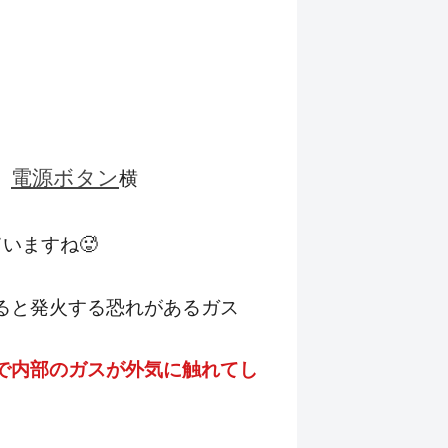
電源ボタン
、
横
いますね🥵
ると発火する恐れがあるガス
で
内部のガスが外気に触れてし