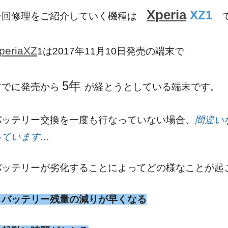
Xperia
XZ1
今回修理をご紹介していく機種は
で
periaXZ
1は2017年11月10日発売の端末で
5年
すでに発売から
が経とうとしている端末です。
バッテリー交換を一度も行なっていない場合、
間違い
っています…
バッテリーが劣化することによってどの様なことが起
・バッテリー残量の減りが早くなる