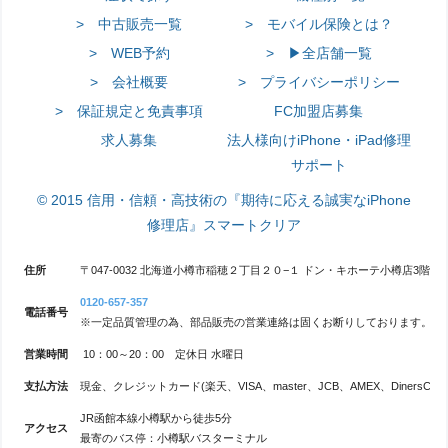
> 中古販売一覧
> モバイル保険とは？
> WEB予約
> ▶全店舗一覧
> 会社概要
> プライバシーポリシー
> 保証規定と免責事項
FC加盟店募集
求人募集
法人様向けiPhone・iPad修理
サポート
© 2015 信用・信頼・高技術の『期待に応える誠実なiPhone
修理店』スマートクリア
住所
〒047-0032 北海道小樽市稲穂２丁目２０−１ ドン・キホーテ小樽店3階
0120-657-357
電話番号
※一定品質管理の為、部品販売の営業連絡は固くお断りしております。
営業時間
10：00～20：00 定休日 水曜日
支払方法
現金、クレジットカード(楽天、VISA、master、JCB、AMEX、DinersClub、
JR函館本線小樽駅から徒歩5分
アクセス
最寄のバス停：小樽駅バスターミナル