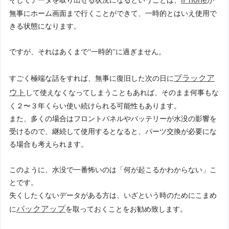
そしてデータを取り出せる状況になるということは、
が
無事にホーム画面まで行くことができて、一時的とはいえ使用で
きる状態になります。
ですが、それはあくまで‘‘一時的’’に過ぎません。
ブラックア
すごく極端な話をすれば、無事に復旧した次の日に
ウト
して使えなくなってしまうこともあれば、そのまま何事もな
く２〜３年くらい使い続けられる可能性もあります。
また、多くの場合はフロントパネルやバッテリーが水没の影響を
受けるので、継続して使用するとなると、パーツ交換が必要にな
る場合も考えられます。
このように、水没で一番怖いのは「何が起こるかわからない」こ
とです。
失くしたくないデータがある方は、いざという時のためにこまめ
バックアップ
に
を取っておくことをお勧め致します。