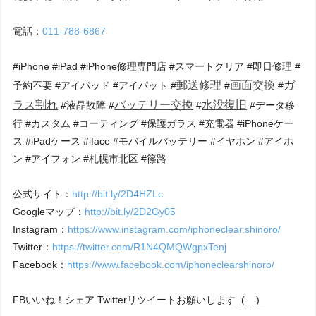
電話：
011-788-6867
#iPhone #iPad #iPhone修理専門店 #スマートクリア #即日修理 #
郵送修理
画面交換
ガ
予約不要 #アイパッド #アイパット #
#
#
ラス割れ
バッテリー交換
水没復旧
#液晶故障 #
#
#データ移
行 #カスタム #コーティング #保護ガラス #充電器 #iPhoneケー
ス #iPadケース #iface #モバイルバッテリー #イヤホン #アイホ
ン #アイフォン #札幌市北区 #篠路
公式サイト：
http://bit.ly/2D4HZLc
Googleマップ：
http://bit.ly/2D2Gy05
Instagram：
https://www.instagram.com/iphoneclear.shinoro/
Twitter：
https://twitter.com/R1N4QMQWgpxTenj
Facebook：
https://www.facebook.com/iphoneclearshinoro/
FBいいね！シェア Twitterリツイートお願いします_(._.)_