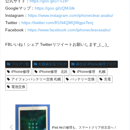
公式サイト：
https://goo.gl/DT51tP
Googleマップ：
https://goo.gl/zQMJdk
Instagram：
https://www.instagram.com/iphoneclear.asabu/
Twitter：
https://twitter.com/R1N4QMQWgpxTenj
Facebook：
https://www.facebook.com/iphoneclearasabu/
FBいいね！シェア Twitterリツイートお願いします_(._.)_
ブログ一覧
札幌麻生店ブログ
麻生店 iPhone修理ブログ
iPhone修理
iPhone修理 北区
iPhone修理 札幌
アイフォンバッテリー交換 札幌
バッテリー交換
充電
電池交換
iPad Airの修理も、スマートクリア伏古店へ！