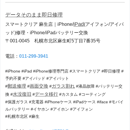
データそのまま
即日修理
iPad
スマートクリア 麻生店｜iPhone/
(アイフォン/アイパ
ッド)修理・iPhone/iPadバッテリー交換
〒001-0045 札幌市北区麻生町5丁目7番35号
電話：
011-299-3941
#iPhone #iPad #iPhone修理専門店 #スマートクリア #即日修理 #
予約不要 #アイパッド #アイパット
郵送修理
画面交換
ガラス割れ
#
#
#
#液晶故障 #バッテリー交
水没復旧
データ移行
換 #
#
#カスタム #コーティング
#保護ガラス #充電器 #iPhoneケース #iPadケース #iface #モバイ
ルバッテリー #イヤホン #アイホン #アイフォン
#札幌市北区 #麻生