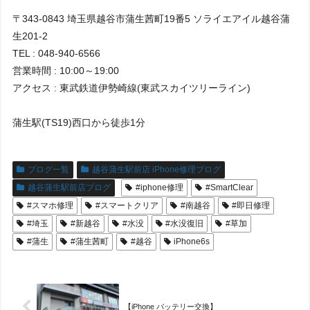
〒343-0843 埼玉県越谷市蒲生茜町19番5 ソライエアイル越谷蒲
生201-2
TEL : 048-940-6566
営業時間 : 10:00～19:00
アクセス : 東武鉄道伊勢崎線(東武スカイツリーライン)
蒲生駅(TS19)西口から徒歩1分
ブログ一覧
越谷蒲生駅前店 iPhone修理ブログ
越谷蒲生駅前店ブログ
#iphone修理
#SmartClear
#スマホ修理
#スマートクリア
#南越谷
#即日修理
#埼玉
#新越谷
#水没
#水没復旧
#草加
#蒲生
#蒲生茜町
#越谷
iPhone6s
【iPhone バッテリー交換】