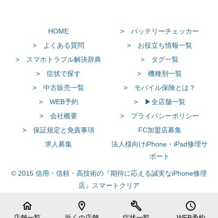
HOME
> バッテリーチェッカー
> よくある質問
> お役立ち情報一覧
> スマホトラブル解決辞典
> タグ一覧
> 症状で探す
> 機種別一覧
> 中古販売一覧
> モバイル保険とは？
> WEB予約
> ▶全店舗一覧
> 会社概要
> プライバシーポリシー
> 保証規定と免責事項
FC加盟店募集
求人募集
法人様向けiPhone・iPad修理サ
ポート
© 2015 信用・信頼・高技術の『期待に応える誠実なiPhone修理
店』スマートクリア
home
location_on
build
schedule
店舗一覧
近くの店舗
症状一覧
WEB予約