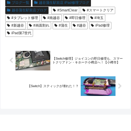
ブログ一覧
越谷蒲生駅前店 iPad修理ブログ
越谷蒲生駅前店ブログ
#SmartClear
#スマートクリア
#タブレット修理
#南越谷
#即日修理
#埼玉
#新越谷
#画面割れ
#蒲生
#越谷
iPad修理
iPad第7世代
【Switch修理】ジョイコンの即日修理も、スマー
トクリアドン・キホーテ小樽店へ！【小樽市】
【Switch】スティックが壊れた！？