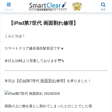
メニュー
検索
【iPad第7世代 画面割れ修理】
こんにちは！
スマートクリア越谷蒲生駅前店です☀️
本日も10時より営業しております🧑‍🔧
iPad
画面割れ
本日は【
第7世代
修理】を承りました！
画面の上に物を落とし割れてしまったとのことでした😰