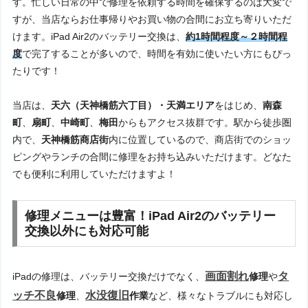
す。忙しい日常の中で修理を依頼する時間を確保するのは大変で
すが、当店ならお仕事帰りやお買い物の合間にお立ち寄りいただ
けます。iPad Air2のバッテリー交換は、
約
1時間程度
～２時間程
度
で完了することが多いので、時間を有効に使いたい方にもぴっ
たりです！
当店は、
天六（天神橋筋六丁目）・天満エリア
をはじめ、
南森
町
、
扇町
、
中崎町
、
梅田
からもアクセス抜群です。駅から徒歩圏
内で、
天神橋筋商店街
内に位置しているので、商店街でのショッ
ピングやランチの合間に修理をお持ち込みいただけます。どなた
でも便利に利用していただけますよ！
修理メニューは豊富！iPad Air2のバッテリー
交換以外にも対応可能
画面割れ
タ
iPadの修理は、バッテリー交換だけでなく、
修理
や
ッチ不良
水没復旧
修理
、
作業
など、様々なトラブルにも対応し