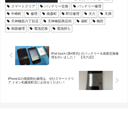
スマートクリア
バッテリー交換
バッテリー修理
中崎町
修理
南森町
即日修理
天六
天満
天神橋筋六丁目店
天神橋筋商店街
扇町
梅田
画面修理
電池交換
電池持ち
iPod touch (第4世代) のバッテリー＆画面交換修
理を行いました！ 【天六店】
iPhone11の画面割れ修理は、ぜひスマートクリ
ア イオン札幌栄町店にお任せください！