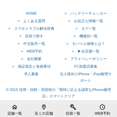
HOME
> バッテリーチェッカー
> よくある質問
> お役立ち情報一覧
> スマホトラブル解決辞典
> タグ一覧
> 症状で探す
> 機種別一覧
> 中古販売一覧
> モバイル保険とは？
> WEB予約
> ▶全店舗一覧
> 会社概要
> プライバシーポリシー
> 保証規定と免責事項
FC加盟店募集
求人募集
法人様向けiPhone・iPad修理サ
ポート
© 2015 信用・信頼・高技術の『期待に応える誠実なiPhone修理
店』スマートクリア
home
location_on
build
schedule
店舗一覧
近くの店舗
症状一覧
WEB予約