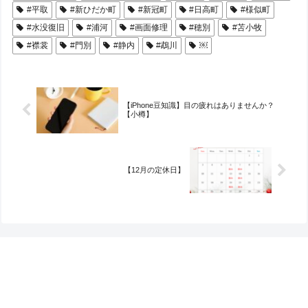
#平取
#新ひだか町
#新冠町
#日高町
#様似町
#水没復旧
#浦河
#画面修理
#穂別
#苫小牧
#襟裳
#門別
#静内
#鵡川
￼
【iPhone豆知識】目の疲れはありませんか？
【小樽】
【12月の定休日】