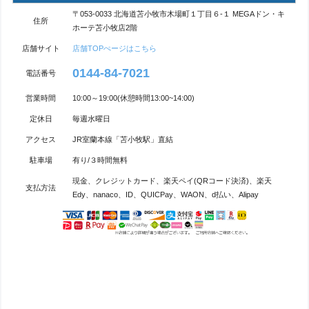
〒053-0033 北海道苫小牧市木場町１丁目６-１ MEGAドン・キ
住所
ホーテ苫小牧店2階
店舗サイト
店舗TOPぺージはこちら
0144-84-7021
電話番号
営業時間
10:00～19:00(休憩時間13:00~14:00)
定休日
毎週水曜日
アクセス
JR室蘭本線「苫小牧駅」直結
駐車場
有り/３時間無料
現金、クレジットカード、楽天ペイ(QRコード決済)、楽天
支払方法
Edy、nanaco、ID、QUICPay、WAON、d払い、Alipay