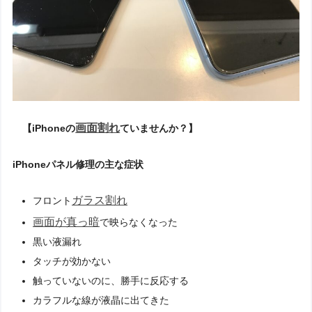
画面割れ
【iPhoneの
ていませんか？】
iPhoneパネル修理の主な症状
ガラス割れ
フロント
画面が真っ暗
で映らなくなった
黒い液漏れ
タッチが効かない
触っていないのに、勝手に反応する
カラフルな線が液晶に出てきた