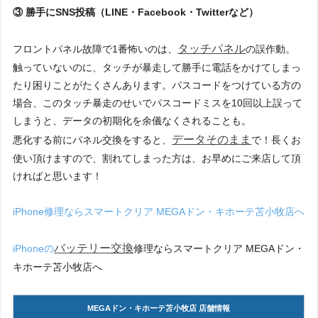
③ 勝手にSNS投稿（LINE・Facebook・Twitterなど）
タッチパネル
フロントパネル故障で1番怖いのは、
の誤作動。
触っていないのに、タッチが暴走して勝手に電話をかけてしまっ
たり困りことがたくさんあります。パスコードをつけている方の
場合、このタッチ暴走のせいでパスコードミスを10回以上誤って
しまうと、データの初期化を余儀なくされることも。
データそのまま
悪化する前にパネル交換をすると、
で！長くお
使い頂けますので、割れてしまった方は、お早めにご来店して頂
ければと思います！
iPhone修理ならスマートクリア MEGAドン・キホーテ苫小牧店へ
バッテリー交換
iPhoneの
修理ならスマートクリア MEGAドン・
キホーテ苫小牧店へ
MEGAドン・キホーテ苫小牧店 店舗情報