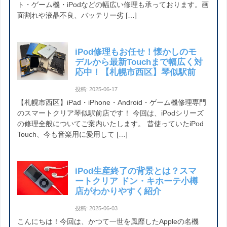
ト・ゲーム機・iPodなどの幅広い修理も承っております。画
面割れや液晶不良、バッテリー劣 […]
iPod修理もお任せ！懐かしのモ
デルから最新Touchまで幅広く対
応中！【札幌市西区】琴似駅前
投稿: 2025-06-17
【札幌市西区】iPad・iPhone・Android・ゲーム機修理専門
のスマートクリア琴似駅前店です！ 今回は、iPodシリーズ
の修理全般についてご案内いたします。 昔使っていたiPod
Touch、今も音楽用に愛用して […]
iPod生産終了の背景とは？スマ
ートクリア ドン・キホーテ小樽
店がわかりやすく紹介
投稿: 2025-06-03
こんにちは！今回は、かつて一世を風靡したAppleの名機