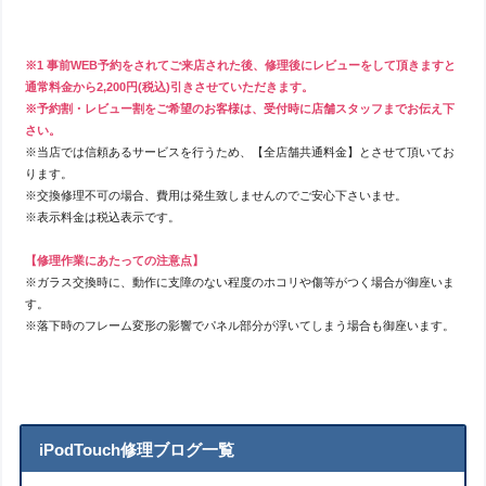
※1 事前WEB予約をされてご来店された後、修理後にレビューをして頂きますと
通常料金から2,200円(税込)引きさせていただきます。
※予約割・レビュー割をご希望のお客様は、受付時に店舗スタッフまでお伝え下
さい。
※当店では信頼あるサービスを行うため、【全店舗共通料金】とさせて頂いてお
ります。
※交換修理不可の場合、費用は発生致しませんのでご安心下さいませ。
※表示料金は税込表示です。
【修理作業にあたっての注意点】
※ガラス交換時に、動作に支障のない程度のホコリや傷等がつく場合が御座いま
す。
※落下時のフレーム変形の影響でパネル部分が浮いてしまう場合も御座います。
iPodTouch修理ブログ一覧