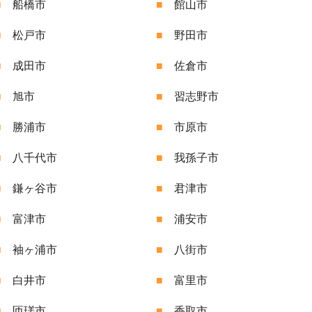
■
船橋市
■
館山市
■
松戸市
■
野田市
■
成田市
■
佐倉市
■
旭市
■
習志野市
■
勝浦市
■
市原市
■
八千代市
■
我孫子市
■
鎌ヶ谷市
■
君津市
■
富津市
■
浦安市
■
袖ヶ浦市
■
八街市
■
白井市
■
富里市
■
匝瑳市
■
香取市