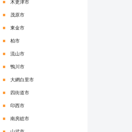
■
木更津市
■
茂原市
■
東金市
■
柏市
■
流山市
■
鴨川市
■
大網白里市
■
四街道市
■
印西市
■
南房総市
■
山武市