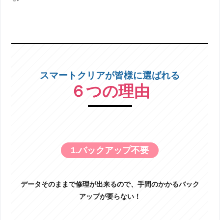
今回ご紹介するのはiPhoneSE3のバッテリー交
換です！バッテリーはあくまでも消耗品です。
交換の目安は２年前後、最大容量80％を切ったらという目安はありま
すが使用状況や環境などによってもバッテリーの劣化は大きく変わり
ま […]
iPhone12 画面交換!
スマートクリアが皆様に選ばれる
投稿: 2026-07-29
６つの理由
こんにちは！スマートクリア新札幌サンピアザ
店です！ 今回はiPhone12の画面交換修理のご
紹介です！ iPhone12は発売から2020年10月23
日に発売された端末なので 今年で発売から5年以上経過しましたね。
5年 […]
ハンマーでも割れないガラスフィルム
1.バックアップ不要
は本当に画面を守る？スマートクリア
ドン・キホーテ小樽店がフィルムの選
び方のポイントをご紹介！
データそのままで修理が出来るので、手間のかかるバック
投稿: 2026-07-29
こんにちは！iPhone・Android修理ならお任せください。スマートク
アップが要らない！
リア ドン・キホーテ小樽店です。 SNSで「ハンマーで叩いても割れ
ないガラスフィルム」や「最強のガラスフィルム」といった動画を見
たことはありません […]