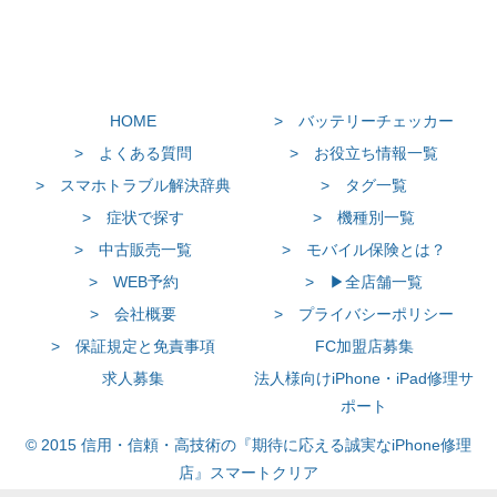
HOME
> バッテリーチェッカー
> よくある質問
> お役立ち情報一覧
> スマホトラブル解決辞典
> タグ一覧
> 症状で探す
> 機種別一覧
> 中古販売一覧
> モバイル保険とは？
> WEB予約
> ▶全店舗一覧
> 会社概要
> プライバシーポリシー
> 保証規定と免責事項
FC加盟店募集
求人募集
法人様向けiPhone・iPad修理サ
ポート
© 2015 信用・信頼・高技術の『期待に応える誠実なiPhone修理
店』スマートクリア