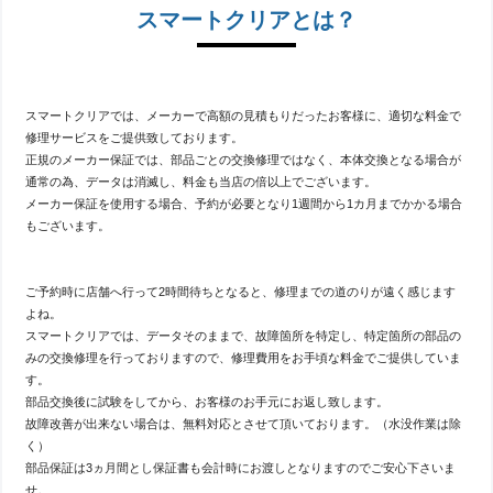
スマートクリアとは？
iPhone14のバッテリー交換承りまし
た！
投稿: 2026-08-04
今回ご紹介するのはiPhone14のバッテリー交換
です！バッテリーはあくまでも消耗品です。交
スマートクリアでは、メーカーで高額の見積もりだったお客様に、適切な料金で
換の目安は２年前後、最大容量80％を切ったらという目安はあります
修理サービスをご提供致しております。
が使用状況や環境などによってもバッテリーの劣化は大きく変わりま
正規のメーカー保証では、部品ごとの交換修理ではなく、本体交換となる場合が
す […]
通常の為、データは消滅し、料金も当店の倍以上でございます。
メーカー保証を使用する場合、予約が必要となり1週間から1カ月までかかる場合
もございます。
iPhone11のバッテリー交換承りまし
た！
投稿: 2026-08-01
ご予約時に店舗へ行って2時間待ちとなると、修理までの道のりが遠く感じます
今回ご紹介するのはiPhone11のバッテリー交換
よね。
です！バッテリーはあくまでも消耗品です。交
換の目安は２年前後、最大容量80％を切ったらという目安はあります
スマートクリアでは、データそのままで、故障箇所を特定し、特定箇所の部品の
が使用状況や環境などによってもバッテリーの劣化は大きく変わりま
みの交換修理を行っておりますので、修理費用をお手頃な料金でご提供していま
す […]
す。
部品交換後に試験をしてから、お客様のお手元にお返し致します。
故障改善が出来ない場合は、無料対応とさせて頂いております。（水没作業は除
iPhoneSE3のバッテリー交換承りま
く）
した！
部品保証は3ヵ月間とし保証書も会計時にお渡しとなりますのでご安心下さいま
投稿: 2026-07-30
せ。