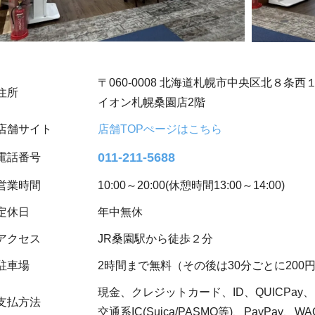
〒060-0008 北海道札幌市中央区北８条
住所
イオン札幌桑園店2階
店舗サイト
店舗TOPぺージはこちら
011-211-5688
電話番号
営業時間
10:00～20:00(休憩時間13:00～14:00)
定休日
年中無休
アクセス
JR桑園駅から徒歩２分
駐車場
2時間まで無料（その後は30分ごとに200
現金、クレジットカード、ID、QUICPay、
支払方法
交通系IC(Suica/PASMO等)、PayPay、WA