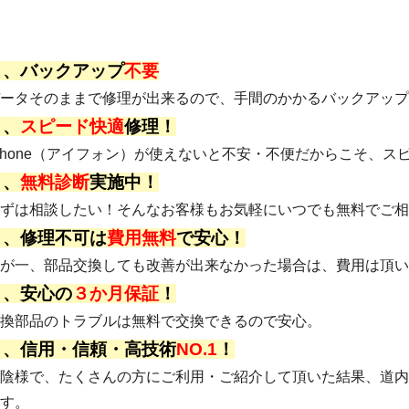
１、バックアップ
不要
ータそのままで修理が出来るので、手間のかかるバックアップ
２、
スピード快適
修理！
Phone（アイフォン）が使えないと不安・不便だからこそ、
３、
無料診断
実施中！
ずは相談したい！そんなお客様もお気軽にいつでも無料でご相
４、修理不可は
費用無料
で安心！
が一、部品交換しても改善が出来なかった場合は、費用は頂い
５、安心の
３か月保証
！
換部品のトラブルは無料で交換できるので安心。
６、信用・信頼・高技術
NO.1
！
陰様で、たくさんの方にご利用・ご紹介して頂いた結果、道内
す。