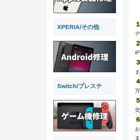
XPERIA/その他
デ
i
ま
Switch/プレステ
万
交
お
ま