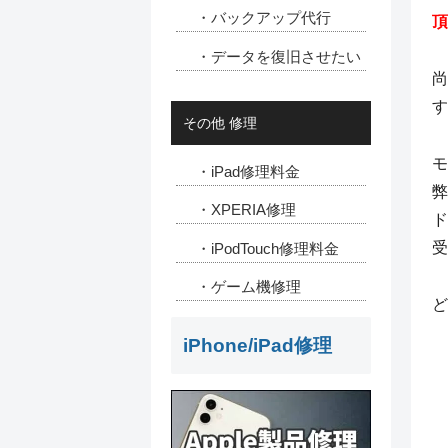
・バックアップ代行
頂
・データを復旧させたい
尚
す
その他 修理
モ
・iPad修理料金
弊
・XPERIA修理
ド
受
・iPodTouch修理料金
・ゲーム機修理
ど
iPhone/iPad修理