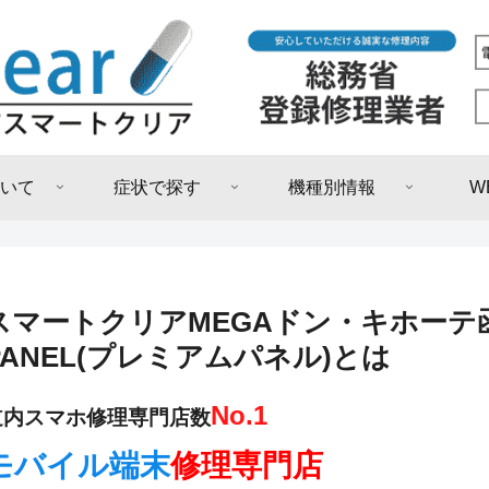
いて
症状で探す
機種別情報
W
スマートクリアMEGAドン・キホーテ函
PANEL(プレミアムパネル)とは
No.1
道内スマホ修理専門店数
モバイル端末
修理専門店