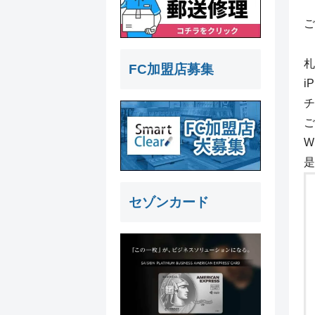
ご
札
FC加盟店募集
i
チ
ご
W
是
セゾンカード