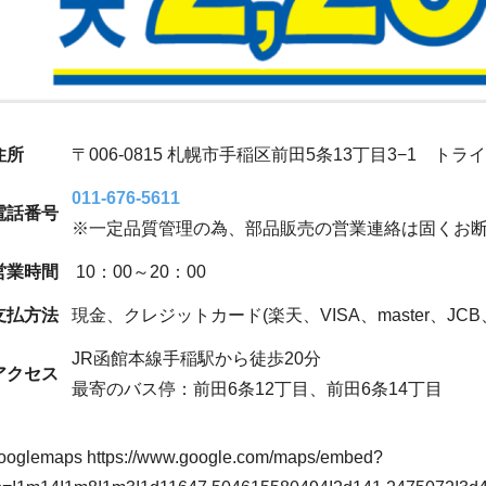
住所
〒006-0815 札幌市手稲区前田5条13丁目3−1 ト
011-676-5611
電話番号
※一定品質管理の為、部品販売の営業連絡は固くお
営業時間
10：00～20：00
支払方法
現金、クレジットカード(楽天、VISA、master、JCB、AM
JR函館本線手稲駅から徒歩20分
アクセス
最寄のバス停：前田6条12丁目、前田6条14丁目
googlemaps https://www.google.com/maps/embed?