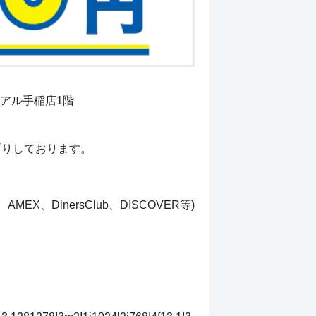
ライアル手稲店1階
断りしております。
EX、DinersClub、DISCOVER等)、paypay、楽天pay