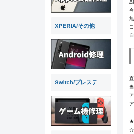
X
今
無
XPERIA/その他
こ
自
直
Switch/プレステ
当
ア
ア
★
☆