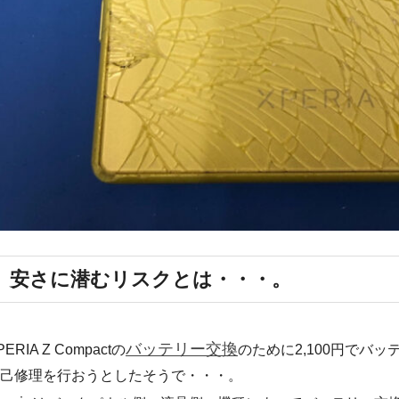
安さに潜むリスクとは・・・。
バッテリー交換
PERIA Z Compactの
のために2,100円でバ
己修理を行おうとしたそうで・・・。