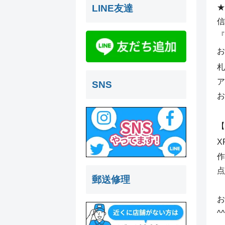
LINE友達
信
『
お
札
ア
SNS
お
【
X
作
点
郵送修理
お
^^