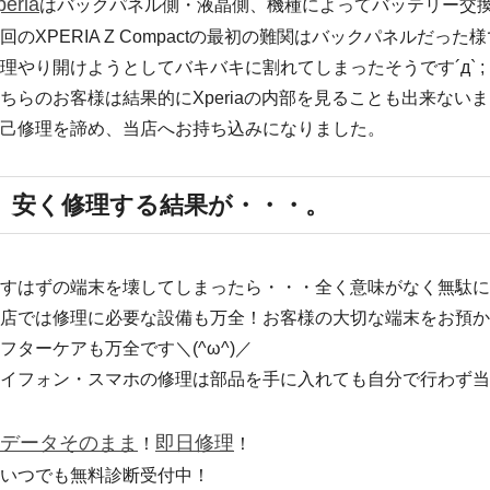
peria
はバックパネル側・液晶側、機種によってバッテリー交
回のXPERIA Z Compactの最初の難関はバックパネルだっ
理やり開けようとしてバキバキに割れてしまったそうです´д` ;
ちらのお客様は結果的にXperiaの内部を見ることも出来ない
己修理を諦め、当店へお持ち込みになりました。
安く修理する結果が・・・。
すはずの端末を壊してしまったら・・・全く意味がなく
無駄に
店では修理に必要な設備も万全！
お客様の大切な端末をお預か
フターケアも万全です＼(^ω^)／
イフォン・スマホの修理は部品を手に入れても自分で行わず当
データそのまま
即日修理
！
！
いつでも無料診断受付中！