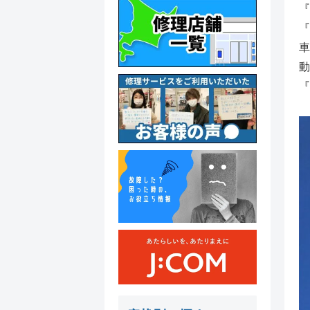
『
『
車
動
『