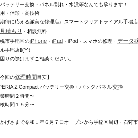
★バッテリー交換・パネル割れ・水没等なんでも承ります！
用・信頼・高技術
期待に応える誠実な修理店』スマートクリアトライアル手稲店
見積もり
・相談無料
iPhone
iPad
データ
幌市手稲区の
・
・iPod・スマホの修理・
ル手稲店!!(^^)
困りの際はまずご相談ください。
修理時間
今回の
目安】
バックパネル交換
PERIA Z Compact バッテリー交換・
業時間２時間〜
検時間１５分〜
かげさまで令和１年６月７日オープンから手稲区周辺・石狩市