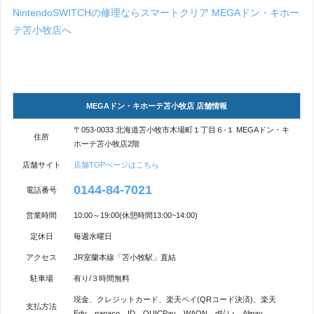
NintendoSWITCHの修理ならスマートクリア MEGAドン・キホー
テ苫小牧店へ
MEGAドン・キホーテ苫小牧店 店舗情報
〒053-0033 北海道苫小牧市木場町１丁目６-１ MEGAドン・キ
住所
ホーテ苫小牧店2階
店舗サイト
店舗TOPぺージはこちら
0144-84-7021
電話番号
営業時間
10:00～19:00(休憩時間13:00~14:00)
定休日
毎週水曜日
アクセス
JR室蘭本線「苫小牧駅」直結
駐車場
有り/３時間無料
現金、クレジットカード、楽天ペイ(QRコード決済)、楽天
支払方法
Edy、nanaco、ID、QUICPay、WAON、d払い、Alipay