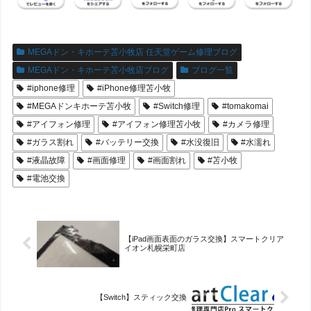
MEGAドン・キホーテ苫小牧店 任天堂ゲーム修理ブログ
MEGAドン・キホーテ苫小牧店ブログ
ブログ一覧
#iphone修理
#iPhone修理苫小牧
#MEGAドンキホーテ苫小牧
#Switch修理
#tomakomai
#アイフォン修理
#アイフォン修理苫小牧
#カメラ修理
#ガラス割れ
#バッテリー交換
#水没復旧
#水濡れ
#液晶故障
#画面修理
#画面割れ
#苫小牧
#電池交換
【iPad画面表面のガラス交換】スマートクリア
イオン札幌栄町店
【Switch】スティック交換