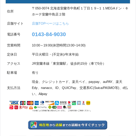
〒050-0074 北海道室蘭市中島町１丁目１９−１１MEGAドン・キ
住所
ホーテ室蘭中島店２階
店舗サイト
店舗TOPぺージはこちら
0143-84-9030
電話番号
営業時間
10:00～19:00(休憩時間13:00~14:00)
定休日
平日火曜日・(不定休)/年末年始
アクセス
JR室蘭本線「東室蘭駅」 徒歩約15分（車で5分）
駐車場
有り
現金、クレジットカード、楽天ペイ、paypay、auPAY、楽天
支払方法
Edy、nanaco、ID、QUICPay、交通系IC(Suica/PASMO等)、d払
い、Alipay