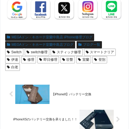
MEGAドン・キホーテ室蘭中島店 iPhone修理ブログ
MEGAドン・キホーテ室蘭中島店ブログ
ブログ一覧
Switch
switch修理
スティック修理
スマートクリア
伊達
修理
即日修理
壮瞥
室蘭
登別
白老
【iPhone8】バッテリー交換
iPhoneXSのバッテリー交換を承りました！！