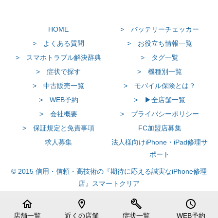
HOME
> バッテリーチェッカー
> よくある質問
> お役立ち情報一覧
> スマホトラブル解決辞典
> タグ一覧
> 症状で探す
> 機種別一覧
> 中古販売一覧
> モバイル保険とは？
> WEB予約
> ▶全店舗一覧
> 会社概要
> プライバシーポリシー
> 保証規定と免責事項
FC加盟店募集
求人募集
法人様向けiPhone・iPad修理サ
ポート
© 2015 信用・信頼・高技術の『期待に応える誠実なiPhone修理
店』スマートクリア
home
location_on
build
schedule
店舗一覧
近くの店舗
症状一覧
WEB予約