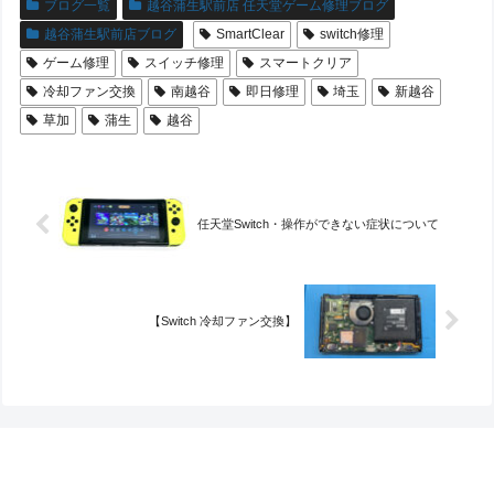
ブログ一覧
越谷蒲生駅前店 任天堂ゲーム修理ブログ
越谷蒲生駅前店ブログ
SmartClear
switch修理
ゲーム修理
スイッチ修理
スマートクリア
冷却ファン交換
南越谷
即日修理
埼玉
新越谷
草加
蒲生
越谷
任天堂Switch・操作ができない症状について
【Switch 冷却ファン交換】