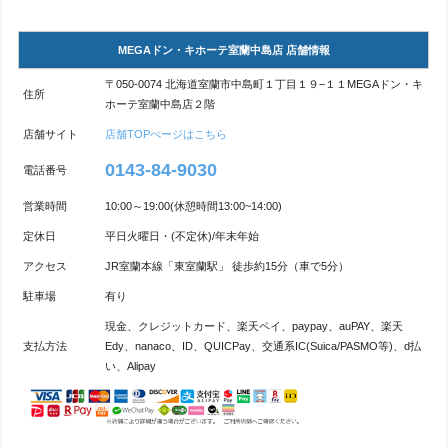
MEGAドン・キホーテ室蘭中島店 店舗情報
〒050-0074 北海道室蘭市中島町１丁目１９−１１MEGAドン・キ
住所
ホーテ室蘭中島店２階
店舗サイト
店舗TOPぺージはこちら
0143-84-9030
電話番号
営業時間
10:00～19:00(休憩時間13:00~14:00)
定休日
平日火曜日・(不定休)/年末年始
アクセス
JR室蘭本線「東室蘭駅」 徒歩約15分（車で5分）
駐車場
有り
現金、クレジットカード、楽天ペイ、paypay、auPAY、楽天
支払方法
Edy、nanaco、ID、QUICPay、交通系IC(Suica/PASMO等)、d払
い、Alipay