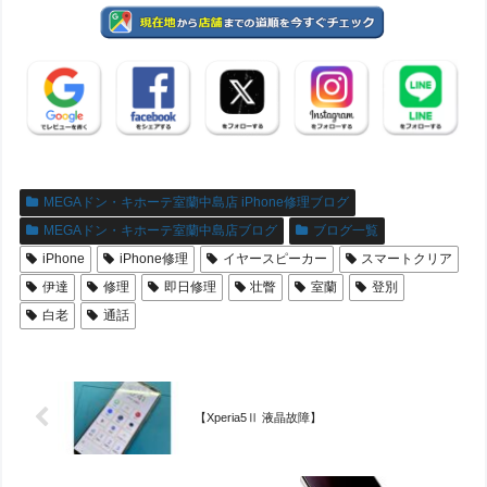
MEGAドン・キホーテ室蘭中島店 iPhone修理ブログ
MEGAドン・キホーテ室蘭中島店ブログ
ブログ一覧
iPhone
iPhone修理
イヤースピーカー
スマートクリア
伊達
修理
即日修理
壮瞥
室蘭
登別
白老
通話
【Xperia5Ⅱ 液晶故障】