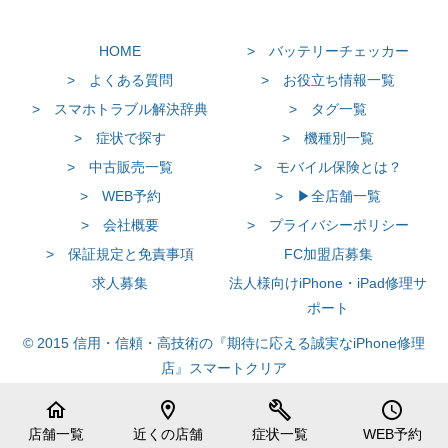
HOME
> バッテリーチェッカー
> よくある質問
> お役立ち情報一覧
> スマホトラブル解決辞典
> タグ一覧
> 症状で探す
> 機種別一覧
> 中古販売一覧
> モバイル保険とは？
> WEB予約
> ▶全店舗一覧
> 会社概要
> プライバシーポリシー
> 保証規定と免責事項
FC加盟店募集
求人募集
法人様向けiPhone・iPad修理サ
ポート
© 2015 信用・信頼・高技術の『期待に応える誠実なiPhone修理
店』スマートクリア
home
location_on
build
schedule
店舗一覧
近くの店舗
症状一覧
WEB予約