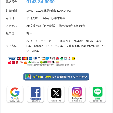
0143-84-9030
電話番号
営業時間
10:00～19:00(休憩時間13:00~14:00)
定休日
平日火曜日・(不定休)/年末年始
アクセス
JR室蘭本線「東室蘭駅」 徒歩約15分（車で5分）
駐車場
有り
現金、クレジットカード、楽天ペイ、paypay、auPAY、楽天
支払方法
Edy、nanaco、ID、QUICPay、交通系IC(Suica/PASMO等)、d払
い、Alipay