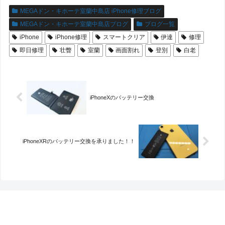
MEGAドン・キホーテ室蘭中島店 iPhone修理ブログ
MEGAドン・キホーテ室蘭中島店ブログ
ブログ一覧
iPhone
iPhone修理
スマートクリア
伊達
修理
即日修理
壮瞥
室蘭
画面割れ
登別
白老
iPhoneXのバッテリー交換
iPhoneXRのバッテリー交換を承りました！！