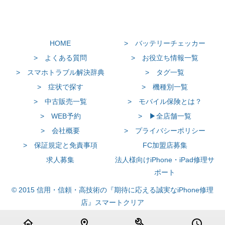
HOME
> バッテリーチェッカー
> よくある質問
> お役立ち情報一覧
> スマホトラブル解決辞典
> タグ一覧
> 症状で探す
> 機種別一覧
> 中古販売一覧
> モバイル保険とは？
> WEB予約
> ▶全店舗一覧
> 会社概要
> プライバシーポリシー
> 保証規定と免責事項
FC加盟店募集
求人募集
法人様向けiPhone・iPad修理サ
ポート
© 2015 信用・信頼・高技術の『期待に応える誠実なiPhone修理
店』スマートクリア
home
location_on
build
schedule