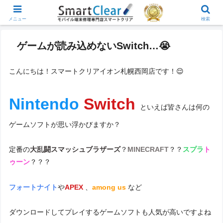
メニュー
検索
ゲームが読み込めないSwitch…😭
こんにちは！スマートクリアイオン札幌西岡店です！😌
Nintendo
Switch
といえば皆さんは何の
ゲームソフトが思い浮かびますか？
定番の
大乱闘スマッシュブラザーズ
？
MINECRAFT
？？
スプラ
ト
ゥーン
？？？
フォートナイト
や
APEX
、
among us
など
ダウンロードしてプレイするゲームソフトも人気が高いですよね