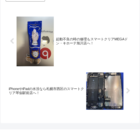
起動不良の時の修理もスマートクリアMEGAド
ン・キホーテ旭川店へ！
iPhoneやiPadの水没なら札幌市西区のスマートク
リア琴似駅前店へ！