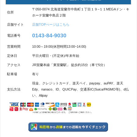
〒050-0074 北海道室蘭市中島町１丁目１９−１１MEGAドン・キ
住所
ホーテ室蘭中島店２階
店舗サイト
店舗TOPぺージはこちら
0143-84-9030
電話番号
営業時間
10:00～19:00(休憩時間13:00~14:00)
定休日
平日火曜日・(不定休)/年末年始
アクセス
JR室蘭本線「東室蘭駅」 徒歩約15分（車で5分）
駐車場
有り
現金、クレジットカード、楽天ペイ、paypay、auPAY、楽天
支払方法
Edy、nanaco、ID、QUICPay、交通系IC(Suica/PASMO等)、d払
い、Alipay