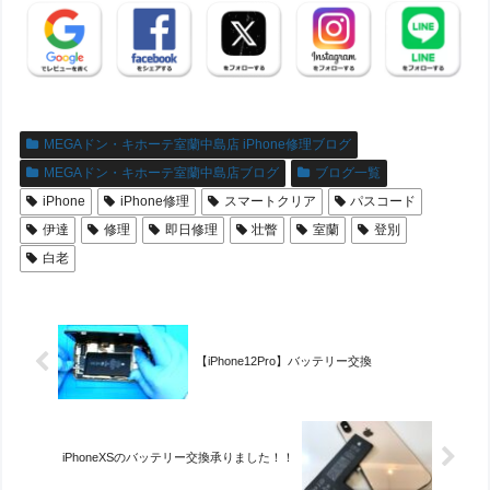
MEGAドン・キホーテ室蘭中島店 iPhone修理ブログ
MEGAドン・キホーテ室蘭中島店ブログ
ブログ一覧
iPhone
iPhone修理
スマートクリア
パスコード
伊達
修理
即日修理
壮瞥
室蘭
登別
白老
【iPhone12Pro】バッテリー交換
iPhoneXSのバッテリー交換承りました！！