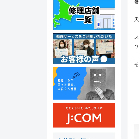
暑
天
ス
う
そ