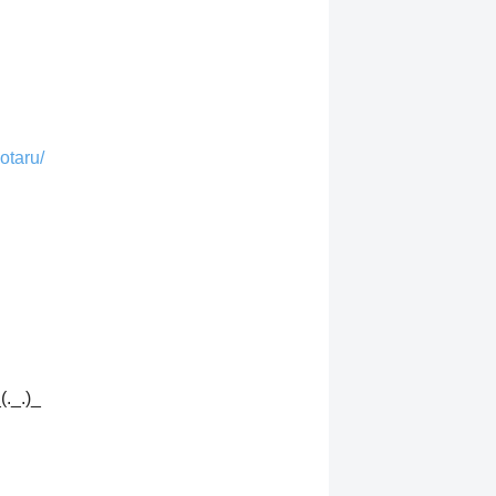
otaru/
_.)_