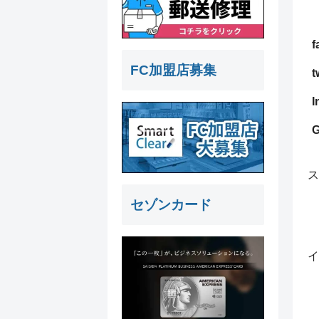
f
FC加盟店募集
t
I
G
ス
セゾンカード
イ