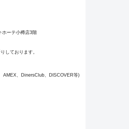
・キホーテ小樽店3階
断りしております。
EX、DinersClub、DISCOVER等)、paypay、楽天pay