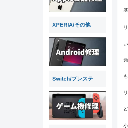
基
XPERIA/その他
リ
い
頻
も
Switch/プレステ
リ
ど
小