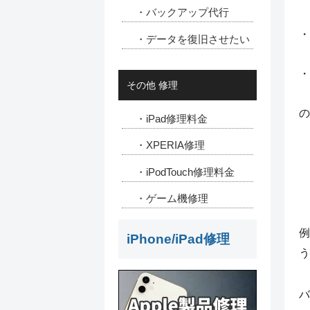
・バックアップ代行
・
・データを復旧させたい
・
その他 修理
の
・iPad修理料金
・XPERIA修理
・iPodTouch修理料金
・ゲーム機修理
例
iPhone/iPad修理
う
バ