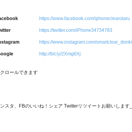
acebook
https://www.facebook.com/iphoneclearotaru
witter
https://twitter.com/iPhone34734783
nstagram
https://www.instagram.com/smartclear_donki
oogle
http://bit.ly/2Xmg6Xj
クロールできます
ンスタ、FBのいいね！シェア Twitterリツイートお願いします_(.