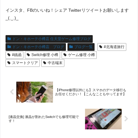
インスタ、FBのいいね！シェア Twitterリツイートお願いします
_(._.)_
ドン・キホーテ小樽店 任天堂ゲーム修理ブログ
ドン・キホーテ小樽店 ブログ
ブログ一覧
#北海道旅行
#銭函
Switch修理 小樽
ゲーム修理 小樽
スマートクリア
中古端末
【iPhone修理以外にも】スマホのデータ移行も
お任せください！【こんなこともやってます】
[液晶交換] 液晶が割れたSwitchでも修理可能で
す！