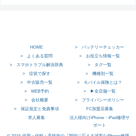
HOME
> バッテリーチェッカー
> よくある質問
> お役立ち情報一覧
> スマホトラブル解決辞典
> タグ一覧
> 症状で探す
> 機種別一覧
> 中古販売一覧
> モバイル保険とは？
> WEB予約
> ▶全店舗一覧
> 会社概要
> プライバシーポリシー
> 保証規定と免責事項
FC加盟店募集
求人募集
法人様向けiPhone・iPad修理サ
ポート
© 2015 信用・信頼・高技術の『期待に応える誠実なiPhone修理