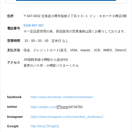
住所
〒047-0032 北海道小樽市稲穂２丁目２０−１ ドン・キホーテ小樽店3階
0120-657-357
電話番号
※一定品質管理の為、部品販売の営業連絡は固くお断りしております。
営業時間
10：00～20：00 定休日 なし
支払方法
現金、クレジットカード(楽天、VISA、master、JCB、AMEX、DinersClub、
JR函館本線小樽駅から徒歩5分
アクセス
最寄のバス停：小樽駅バスターミナル
facebook
https://www.facebook.com/iphoneclearotaru
iPhone
twitter
https://twitter.com/
34734783
Instagram
https://www.instagram.com/smartclear_donkiotaru/
Google
http://bit.ly/2Xmg6Xj