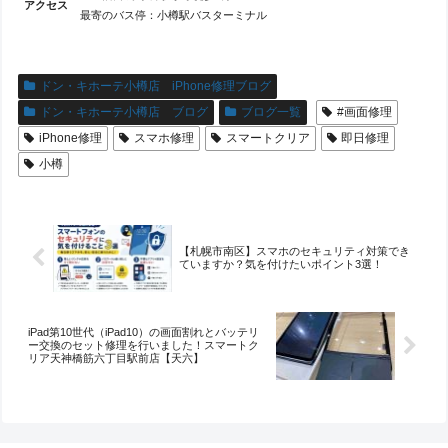
アクセス
最寄のバス停：小樽駅バスターミナル
ドン・キホーテ小樽店 iPhone修理ブログ
ドン・キホーテ小樽店 ブログ
ブログ一覧
#画面修理
iPhone修理
スマホ修理
スマートクリア
即日修理
小樽
【札幌市南区】スマホのセキュリティ対策でき
ていますか？気を付けたいポイント3選！
iPad第10世代（iPad10）の画面割れとバッテリ
ー交換のセット修理を行いました！スマートク
リア天神橋筋六丁目駅前店【天六】