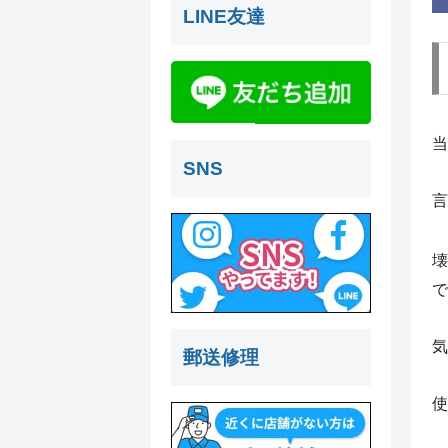
LINE友達
SNS
言
壊
で
気
郵送修理
使