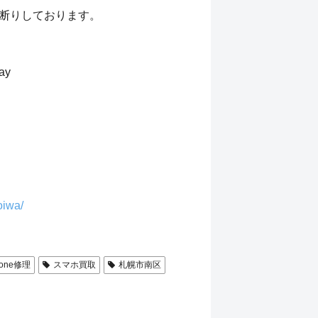
断りしております。
ay
oiwa/
hone修理
スマホ買取
札幌市南区