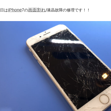
iPhone
画面割れ
日は
7の
/液晶故障の修理です！！