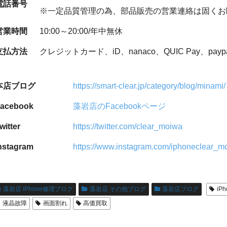
電話番号
※一定品質管理の為、部品販売の営業連絡は固くお
営業時間
10:00～20:00/年中無休
支払方法
クレジットカード、iD、nanaco、QUIC Pay、payp
本店ブログ
https://smart-clear.jp/category/blog/minami/
acebook
藻岩店のFacebookページ
witter
https://twitter.com/clear_moiwa
nstagram
https://www.instagram.com/iphoneclear_m
藻岩店 iPhone修理ブログ
藻岩店 その他ブログ
藻岩店ブログ
iP
液晶故障
画面割れ
高価買取