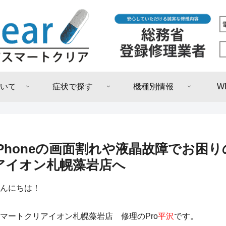
いて
症状で探す
機種別情報
W
iPhoneの画面割れや液晶故障でお困
アイオン札幌藻岩店へ
んにちは！
マートクリアイオン札幌藻岩店 修理のPro
平沢
です。