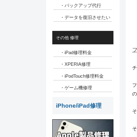
・バックアップ代行
・データを復旧させたい
その他 修理
・iPad修理料金
・XPERIA修理
チ
・iPodTouch修理料金
フ
・ゲーム機修理
の
iPhone/iPad修理
そ
そ