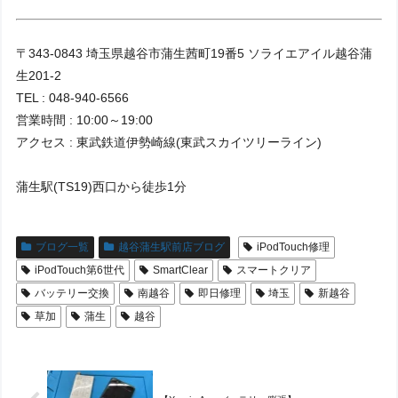
〒343-0843 埼玉県越谷市蒲生茜町19番5 ソライエアイル越谷蒲
生201-2
TEL : 048-940-6566
営業時間 : 10:00～19:00
アクセス : 東武鉄道伊勢崎線(東武スカイツリーライン)
蒲生駅(TS19)西口から徒歩1分
ブログ一覧
越谷蒲生駅前店ブログ
iPodTouch修理
iPodTouch第6世代
SmartClear
スマートクリア
バッテリー交換
南越谷
即日修理
埼玉
新越谷
草加
蒲生
越谷